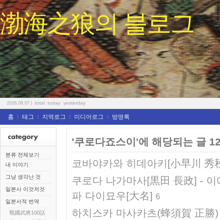
渤海之狼의 블로그
total
today
yesterday
2026.08.07
|
홈
태그
지역로그
미디어로그
방명록
'쿠로다죠스이'에 해당되는 글 1
분류 전체보기
코바야카와 히데아키[小早川 秀秋
내 이야기
그냥 생각난 것
쿠로다 나가마사[黒田 長政] - 
일본사 이것저것
파 다이묘우[大名]
6
일본서적 번역
하치스카 마사카츠(蜂須賀 正勝) 
戰國武將100話