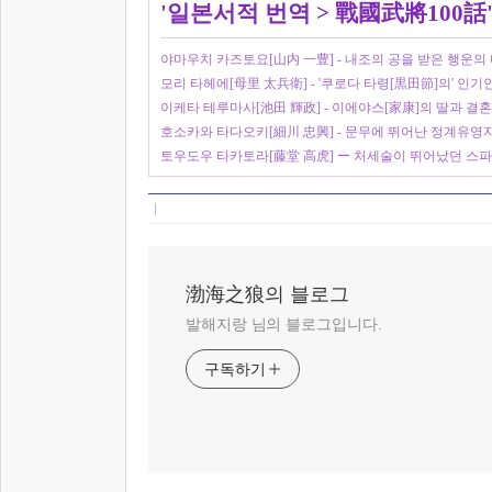
'
일본서적 번역
>
戰國武將100話
야마우치 카즈토요[山内 一豊] - 내조의 공을 받은 행운의
모리 타헤에[母里 太兵衛] - '쿠로다 타령[黒田節]의' 인기
이케타 테루마사[池田 輝政] - 이에야스[家康]의 딸과 결
호소카와 타다오키[細川 忠興] - 문무에 뛰어난 정계유영
토우도우 타카토라[藤堂 高虎] ー 처세술이 뛰어났던 스파
渤海之狼의 블로그
발해지랑 님의 블로그입니다.
구독하기