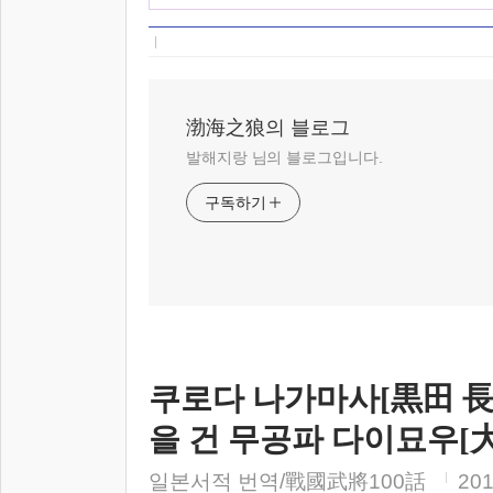
渤海之狼의 블로그
발해지랑 님의 블로그입니다.
구독하기
쿠로다 나가마사[黒田 長
을 건 무공파 다이묘우[
일본서적 번역/戰國武將100話
201