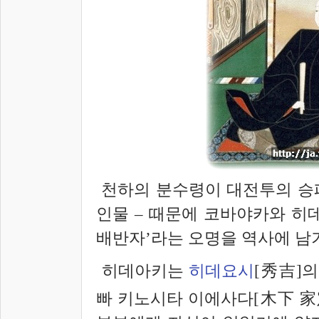
천하의 분수령이 대전투의 승
인물 – 때문에 코바야카와 히
배반자’라는 오명을 역사에 남
히데아키는
히데요시
[秀吉]
빠 키노시타 이에사다[木下 家