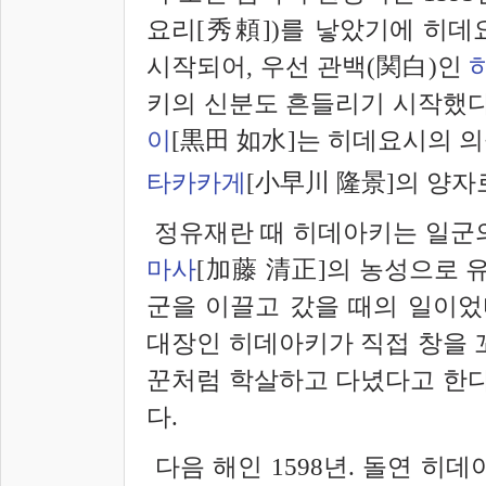
요리[秀頼])를 낳았기에 히데
시작되어, 우선 관백(関白)인
키의 신분도 흔들리기 시작했다
이
[黒田 如水]는 히데요시의 
타카카게
[小早川 隆景]의 양
정유재란 때 히데아키는 일군
마사
[加藤 清正]의 농성으로 
군을 이끌고 갔을 때의 일이었
대장인 히데아키가 직접 창을 
꾼처럼 학살하고 다녔다고 한다
다.
다음 해인 1598년. 돌연 히