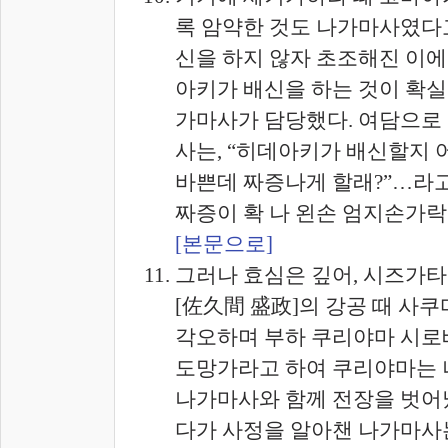
록 암약한 것도 나가마사였다고
신을 하지 않자 초조해진 이
아키가 배신을 하는 것이 확실
가마사가 담당했다. 여담으로
사는, “히데아키가 배신할지 어
바쁜데 짜증나게 할래?”…라고
짜증이 확 나 왼손 엄지손가락
[본문으로]
그러나 효심은 깊어, 시즈가
[佐久間 盛政]의 강공 때 사
각오하며 부하 쿠리야마 시로
도망가라고 하여 쿠리야마는 
나가마사와 함께 전장을 벗어
다가 사정을 알아챈 나가마사