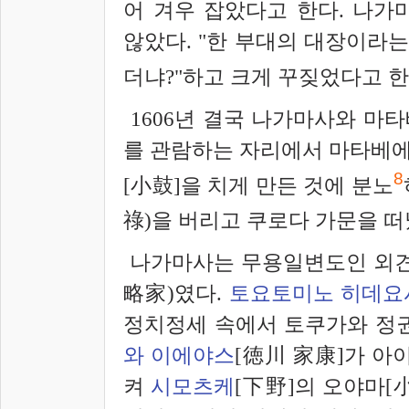
어 겨우 잡았다고 한다. 나가
않았다. "한 부대의 대장이라는
더냐?"하고 크게 꾸짖었다고 한
1606년 결국 나가마사와 마타
를 관람하는 자리에서 마타베에
8
[小鼓]을 치게 만든 것에 분노
祿)을 버리고 쿠로다 가문을 떠
나가마사는 무용일변도인 외견
略家)였다.
토요토미노 히데요
정치정세 속에서 토쿠가와 정
와 이에야스
[徳川 家康]가 아
켜
시모츠케
[下野]의 오야마[