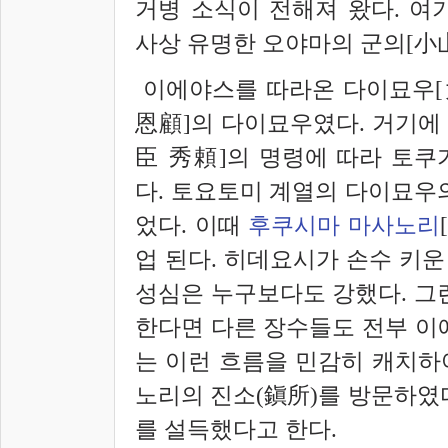
거병 소식이 전해져 왔다. 여
사상 유명한 오야마의 군의[小
이에야스를 따라온 다이묘우[
恩顧]의 다이묘우였다. 거기에
臣 秀頼]의 명령에 따라 토쿠
다. 토요토미 계열의 다이묘우
었다. 이때
후쿠시마 마사노리
업 된다. 히데요시가 손수 키운
성심은 누구보다도 강했다. 그
한다면 다른 장수들도 전부 이
는 이런 흐름을 민감히 캐치하
노리의 진소(鎭所)를 방문하였
를 설득했다고 한다.