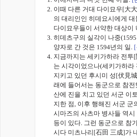
이때 다른 거대 다이묘우[大大
의 대리인인 히데요시에게 대
다이묘우들이 서약한 대상이
히데츠구의 실각이 나중(159
양자로 간 것은 1594년의 일.
지금까지는 세키가하라 전투[
는 시각이었으나(세키가하라 
지키고 있던 후시미 성[伏見城
래에 들어서는 동군으로 참전
산에 진을 치고 있던 서군 이
지한 점, 이후 행해진 서군 군
시마즈의 사츠마 병사들 역시
등이 있다. 그런 동군으로 참
시다 미츠나리[石田 三成]가