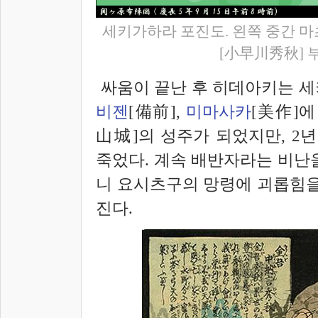
세키가하라 포진도. 왼쪽 중간 
[小早川秀秋] 
싸움이 끝난 후 히데아키는 
비젠
[備前],
미마사카
[美作]에
山城]의 성주가 되었지만, 2년
죽었다. 계속 배반자라는 비난
니 요시츠구의 망령에 괴롭힘을
진다.