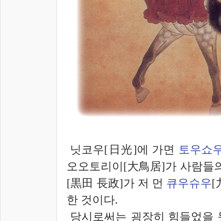
닛코우[日光]에 가면
토우쇼우
오오토리이[大鳥居]가 사람들의
[黒田 長政]가 저 먼
큐우슈우
[
한 것이다.
당시로써는 굉장히 힘들었을 