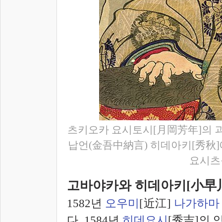
츠키오카 요시토시[月岡芳年]의 
납언(金吾中納言) 히데아키[秀秋]
요시츠
고바야카와 히데아키[小早
1582년
오우미
[近江]
나가하마
다. 1584년
히데요시
[秀吉]의 