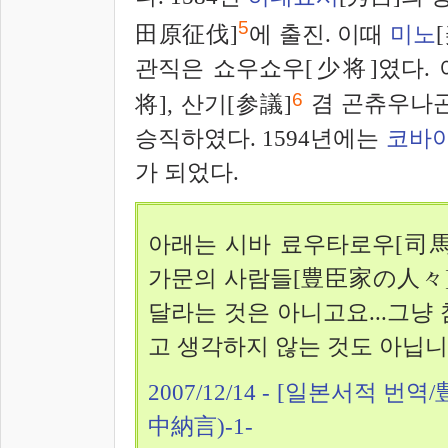
5
田原征伐]
에 출진. 이때
미노
관직은 쇼우쇼우[少将]였다.
6
将], 산기[参議]
겸 곤츄우나곤
승직하였다. 1594년에는
코바
가 되었다.
아래는 시바 료우타로우[司馬
가문의 사람들[豊臣家の人々]에
달라는 것은 아니고요...그냥
고 생각하지 않는 것도 아닙니
2007/12/14 - [일본서적 
中納言)-1-