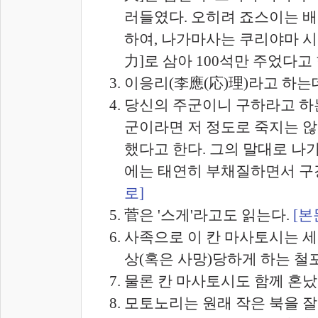
러들였다. 오히려 죠스이는 
하여, 나가마사는 쿠리야마 
力]로 삼아 100석만 주었다고
이응리(李應(応)理)라고 하는
당신의 주군이니 구하라고 하는
군이라면 저 정도로 죽지는 않
했다고 한다. 그의 말대로 나
에는 태연히 부채질하면서 구
로]
菅은 '스게'라고도 읽는다.
[본
사족으로 이 칸 마사토시는 세
상(혹은 사망)당하게 하는 
물론 칸 마사토시도 함께 혼났
모토노리는 원래 작은 북을 잘