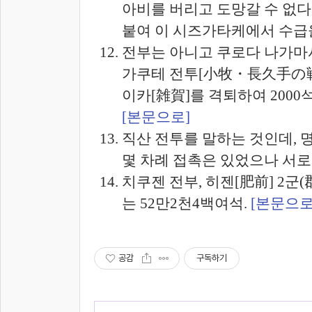
아비를 버리고 도망갈 수 없다
붙여 이 시즈가타케에서 수급을
전부는 아니고 쿠로다 나가마사
가쿠테 전투[小牧・長久手の戦い
이카[雑賀]를 격퇴하여 2000석
[본문으로]
직산 전투를 말하는 것인데, 명나
몇 차례 접촉은 있었으나 서로
치쿠젠 전부, 히젠[肥前] 2군(
는 52만2천4백여석.
[본문으로
공감
구독하기