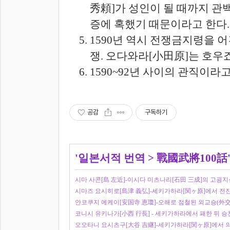
秀頼]가 성인이 될 때까지 관백
증에 혹했기 때문이라고 한다
1590년 역시 전쟁금지령을 
쟁. 오다와라[小田原]는 호우죠
1590~92년 사이의 관직이라
공감
구독하기
'
일본서적 번역
>
戰國武將100話
시마 사콘[島 左近]-이시다 미츠나리[石田 三成]의 고굉
시마즈 요시히로[島津 義弘]-세키가하라[関ヶ原]에서 전
안코쿠지 에케이[安国寺 恵瓊]-오해로 점철된 외교승(外交
코니시 유키나가[小西 行長] - 세키가하라에서 패한 뒤 승
오오타니 요시츠구[大谷 吉継]-세키가하라[関ヶ原]에서 