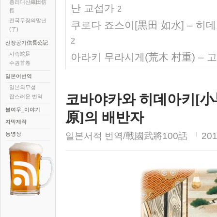
총리대신織田信
난 교섭가
2
長
전국무장의말년
쿠로다 죠스이[黒田 如水] – 히
(了)
2
신장공기信長公記
사족蛇足
아라키 무라시게(荒木 村重) – 
수권首卷
일본어번역
일본외무성
코바야카와 히데아키[小
잡스러운 번역
불여우_이야기
原]의 배반자
자막제작
동영상
일본서적 번역/戰國武將100話
201