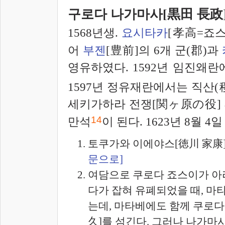
구로다 나가마사[黒田 長政
1568년생.
요시타카
[孝高=죠스
어
부젠
[豊前]의 6개 군(郡)과
영유하였다. 1592년 임진왜란
1597년 정유재란에서는 직산(
세키가하라 전쟁[関ヶ原の役] 
14
만석
이 된다. 1623년 8월 4일
토쿠가와 이에야스[徳川 家康]
문으로]
여담으로 쿠로다 죠스이가 아
다가 잡혀 유폐되었을 때, 마
는데, 마타베에도 함께 쿠로다
久]를 섬긴다. 그러나 나가마