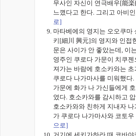
무사인 자신이 연극배우[能楽
느꼈다고 한다. 그리고 아비인
로]
마타베에의 영지는 오오쿠마 
키[細川 興元]의 영지와 인접
문은 사이가 안 좋았는데, 이
영주인 쿠로다 가문이 치쿠젠
져가는 바람에 호소카와는 초
쿠로다 나가마사를 미워했다.
가문에 화가 나 가신들에게 
였다. 호소카와를 감시하고 
호소카와와 친하게 지내자 나
가 쿠로다 나가마사와 코토우 
으로]
거기에 세키가하라 때 코바야