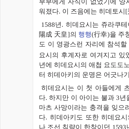
부부에게 자식이 없었기에 양
워졌다. 이 즈음에는 히데토시[
1588년. 히데요시는 쥬라쿠
陽成 天皇]의
행행
(行幸)을 주
도 이 영광스런 자리에 참석할 
요시의 후계자로 여겨지고 있었
년에 히데요시의 애첩 요도도노
터 히데아키의 운명은 어긋나기
히데요시는 이 첫 아들에게 
다. 하지만 이 아이는 불과 3
마츠 사망이라는 충격을 잊으려
다. 히데아키도 또한 히데요시
나 조선 침략이 한창이던 159