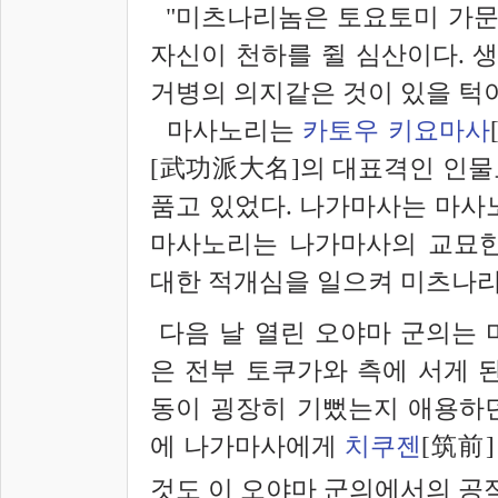
"미츠나리놈은 토요토미 가문
자신이 천하를 쥘 심산이다. 
거병의 의지같은 것이 있을 턱
마사노리는
카토우 키요마사
[武功派大名]의 대표격인 인물
품고 있었다. 나가마사는 마사
마사노리는 나가마사의 교묘한
대한 적개심을 일으켜 미츠나리
다음 날 열린 오야마 군의는 
은 전부 토쿠가와 측에 서게 
동이 굉장히 기뻤는지 애용하던
에 나가마사에게
치쿠젠
[筑前
것도 이 오야마 군의에서의 공