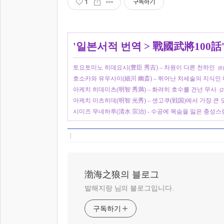
1
구독하기
'
일본서적 번역
>
戰國武將100話
토요토미노 히데요시(豊臣 秀吉) – 차원이 다른 천하인
(6)
호소카와 유우사이(細川 幽斎) – 뛰어난 처세술의 지식인
아케치 히데미츠(明智 秀満) – 화려히 호수를 건넌 무사
(2
아케치 미츠히데(明智 光秀) – 센고쿠(戦国)에서 가장 큰
시미즈 무네하루(清水 宗治) - 수공에 목숨을 잃은 충성스
渤海之狼의 블로그
발해지랑 님의 블로그입니다.
구독하기