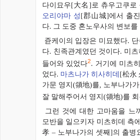
다이묘우[大名]로 츄우고쿠로 
오리야마 성
[郡山
城]에서 출
다. 그 도중 혼노우사의 변보를
쥰케이의 입장은 미묘했다. 단
다. 친족관계였던 것이다. 미
2
들어와 있었다
. 거기에 미츠
었다.
마츠나가 히사히데
[松永
가문 영지(領地)를, 노부나가
잘 말해주어서 영지(領地)를 회
그런 것에 대한 고마움을 느
모반을 일으키자 미츠히데 측에
孝
– 노부나가의 셋째]의 출병