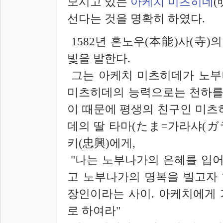
모시고 있는
아케치 미츠히데
(
선다는 것을 명확히 하였다.
1582년 혼노우(本能)사(寺)
빛을 발한다.
그는 아케치 미츠히데가 노부
미츠히데의 능력으로는 천하를 
이 때문에 평생의 친구인 미츠
데의 딸 타마(たま=가라샤(ガ
키(忠興)에게,
"나는 노부나가의 은혜를 입어
고 노부나가의 명복을 빌고자 
장인이라는 사이. 아케치에게 
로 하여라"