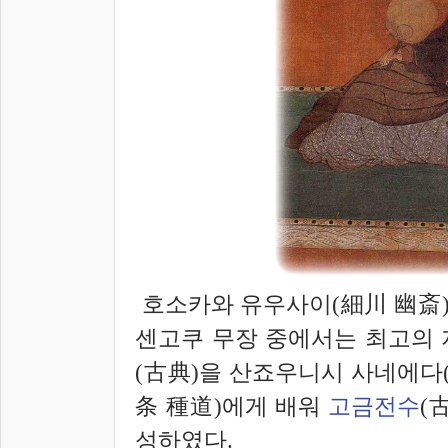
호소카와 유우사이(細川 幽
斎
센고쿠 무장 중에서는 최고의 
(古典)을 산죠우니시 사네에다
条
種道)에게 배워
고금전수
(
성하였다.