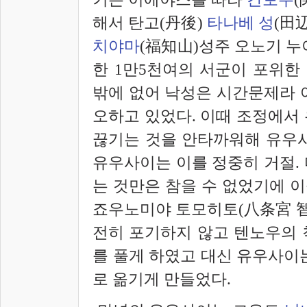
해서 탄고(丹後)
타나베 성
(田
치야마
(福知山)성주 오노기 
한 1만5천여의 서군이 포위한 
밖에 없어 낙성은 시간문제라 
오하고 있었다. 이때 조정에서
끊기는 것을 안타까워해 유우사
유우사이는 이를 정중히 거절.
는 것만은 참을 수 없었기에 이
죠우노미야 토모히토(八
条
宮 
전히 포기하지 않고 텐노우의 
를 풀게 하였고 대신 유우사이
로 옮기게 만들었다.