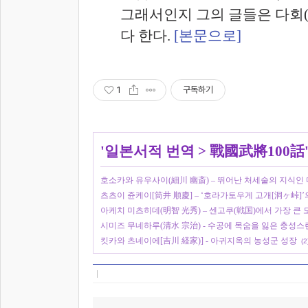
그래서인지 그의 글들은 다회(
다 한다.
[본문으로]
1
구독하기
'
일본서적 번역
>
戰國武將100話
호소카와 유우사이(細川 幽斎) – 뛰어난 처세술의 지식인
츠츠이 쥰케이[筒井 順慶] – ‘호라가토우게 고개[洞ヶ峠]
아케치 미츠히데(明智 光秀) – 센고쿠(戦国)에서 가장 큰
시미즈 무네하루(清水 宗治) - 수공에 목숨을 잃은 충성스
킷카와 츠네이에[吉川 経家)] - 아귀지옥의 농성군 성장
(2