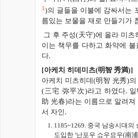
1
)의 글들을 이불에 감싸서는 
름있는 보물을 재로 만들기가 참
그 후 주성(天守)에 올라 미츠
이는 책무를 다하고 화약에 불을
다.
[아케치 히데미츠(明智 秀
満
)]
아케치 미츠히데(明智 光秀)의 
(三宅 弥平次)라고 하였다. 
助 光春)라는 이름으로 알려져 
서 자인.
1185~1269. 중국 남송시대
도입한 '난포우 쇼우묘우(南浦