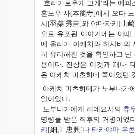
'호라가토우게 고개'라는 에
혼노우 사[本能寺]에서 오다 
시
[
羽柴
秀吉]
와 야마자키[
山崎
으로 유포된 이야기에는 이때
에 올라가 아케치와 하시바의 
히 유리해진 것을 확인하고 난
용이다. 진상은 이것과 꽤나 
은 아케치 미츠히데 쪽이었던 
아케치 미츠히데가 노부나가에게 
일이었다.
노부나가에게 히데요시의
츄
명령을 받은 직후의 거병이었다
키
[
細川
忠興]
나
타카야마 우