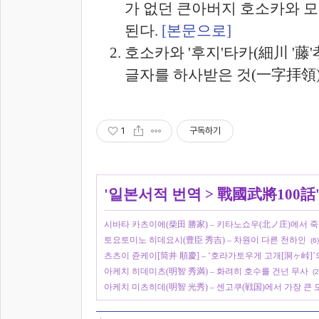
가 없던 큰아버지 호소카와 
된다.
[본문으로]
호소카와 '후지'타카(細川 '藤'
글자를 하사받은 것(一字拝領
1
구독하기
'
일본서적 번역
>
戰國武將100話
시바타 카츠이에(柴田 勝家) – 키타노쇼우(北ノ庄)에서 
토요토미노 히데요시(豊臣 秀吉) – 차원이 다른 천하인
(6)
츠츠이 쥰케이[筒井 順慶] – ‘호라가토우게 고개[洞ヶ峠]
아케치 히데미츠(明智 秀満) – 화려히 호수를 건넌 무사
(2
아케치 미츠히데(明智 光秀) – 센고쿠(戦国)에서 가장 큰