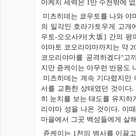
아케치 세력은 1만 수천밖에 없
미츠히데는 쿄우토를 나와 야
의 일각인 호라가토우게 고개에 
우토-오오사카[
大坂]
간의 평야
야마토 코오리야마까지는 약 20
코오리야마를 공격하겠다"고까
지만 쥰케이는 아무런 반응도 
미츠히데는 계속 기다렸지만 
서를 교환한 상태였던 것이다.
히 눈치를 보는 태도를 유지하게
리야마 성을 나온 것이다. 이
마을에서 그곳 백성들에게 살해
쥰케이는 1천의 병사를 이끌고