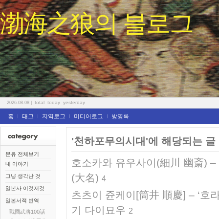
渤海之狼의 블로그
total
today
yesterday
2026.08.08
|
홈
태그
지역로그
미디어로그
방명록
'천하포무의시대'에 해당되는 글 
분류 전체보기
호소카와 유우사이(細川 幽斎) 
내 이야기
(大名)
그냥 생각난 것
4
일본사 이것저것
츠츠이 쥰케이[筒井 順慶] – ‘
일본서적 번역
기 다이묘우
2
戰國武將100話