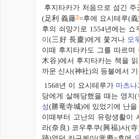
후지타카가 처음으로 섬긴 주군
2
(足利 義藤
=후에 요시테루(義輝
후의 쇠망기로 1554년에는 
이
(三好 長慶)에게 쫓겨나
오
이때 후지타카도 그를 따르며 
木谷)에서 후지타카는 책을 읽
까운 신사(神社)의 등불에서 
1568년 이 요시테루가
마츠나
당에게 살해당했을 때는 영지(
성
(勝
竜
寺城)에 있었기에 난을 
이때부터 고난의 유랑생활이 
라(奈良) 코우후쿠(興福)사(寺
跡)였던 카구케이(
覚
慶=후에