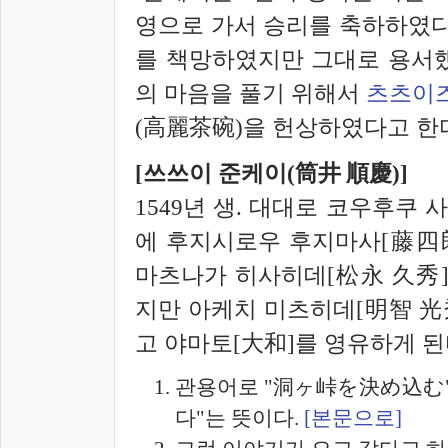
영으로 가서 승리를 축하하였다
를 책망하였지만 그대로 용서했
의 마음을 풀기 위해서
츠츠이
(
高麗茶碗
)을 헌상하였다고 한
[쓰쓰이 준케이(
筒井
順慶
)]
1549년 생. 대대로 코우후쿠 사
에 후지시로우 후지마사[
藤四
마츠나가 히사히데[
松永
久秀
지만 아케치 미츠히데[
明智
光
고 야마토[大和]를 영유하게 된다.
관용어로 "洞ヶ峠を決め込む"라
다"는 뜻이다.
[본문으로]