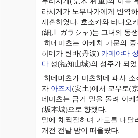
무라시게(荒木 村重)의 아들 
라시게가 노부나가에게 반역하
재혼하였다. 호소카와 타다오키
(細川 ガラシャ)는 그녀의 동생
히데미츠는 아케치 가문의 중신 
히데가 탄바(丹波)
카메야마 
마
성(福知山城)의 성주가 되었
히데미츠가 미츠히데 패사 소
자
아즈치
(安土)에서 쿄우토(
데미츠는 급거 말을 돌려 아
(坂本城)으로 향했다.
말에 채찍질하며 가도를 내달
개전 전날 밤이 떠올랐다.