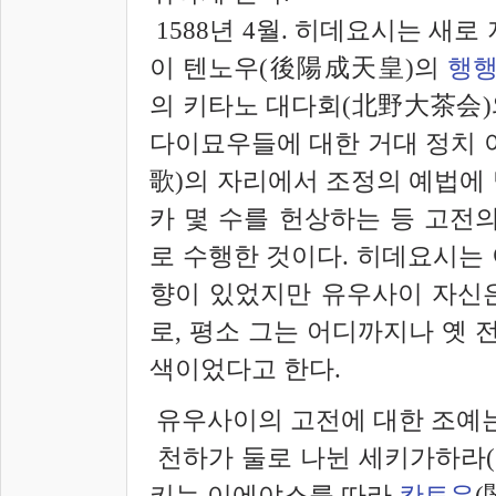
1588년 4월. 히데요시는 새로
이 텐노우(後陽成天皇)의
행
의 키타노 대다회(北野大茶
会
다이묘우들에 대한 거대 정치 
歌)의 자리에서 조정의 예법에
카 몇 수를 헌상하는 등 고전
로 수행한 것이다. 히데요시는
향이 있었지만 유우사이 자신
로, 평소 그는 어디까지나 옛 
색이었다고 한다.
유우사이의 고전에 대한 조예는
천하가 둘로 나뉜 세키가하라(
키는 이에야스를 따라
칸토우
(