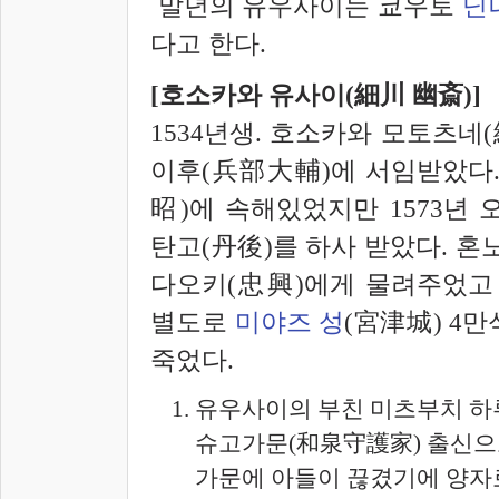
말년의 유우사이는 쿄우토
닌
다고 한다.
[호소카와 유사이(細川 幽斎)]
1534년생. 호소카와 모토츠네
이후(兵部大輔)에 서임받았다.
昭)에 속해있었지만 1573년 
탄고(丹後)를 하사 받았다. 혼
다오키(忠興)에게 물려주었고 
별도로
미야즈 성
(宮津城) 4만석
죽었다.
유우사이의 부친 미츠부치 하
슈고가문(和泉守護家) 출신으
가문에 아들이 끊겼기에 양자