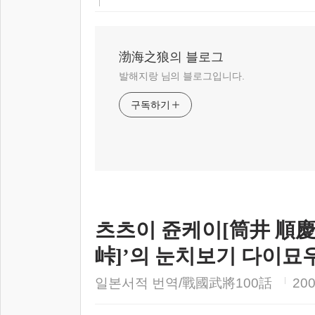
渤海之狼의 블로그
발해지랑 님의 블로그입니다.
구독하기
츠츠이 쥰케이[筒井 順慶
峠]’의 눈치보기 다이묘
일본서적 번역/戰國武將100話
200