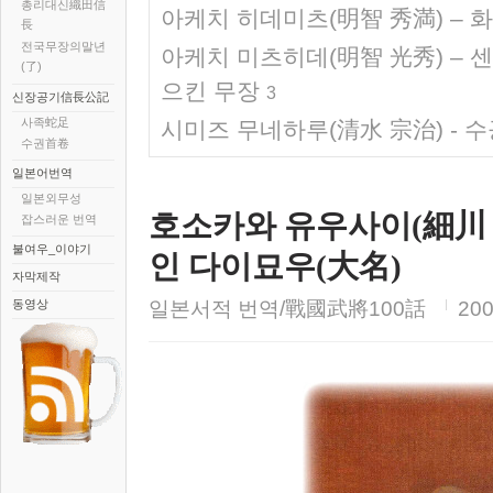
총리대신織田信
아케치 히데미츠(明智 秀満) – 
長
전국무장의말년
아케치 미츠히데(明智 光秀) – 
(了)
으킨 무장
3
신장공기信長公記
사족蛇足
시미즈 무네하루(清水 宗治) - 
수권首卷
일본어번역
일본외무성
호소카와 유우사이(細川 
잡스러운 번역
불여우_이야기
인 다이묘우(大名)
자막제작
동영상
일본서적 번역/戰國武將100話
200