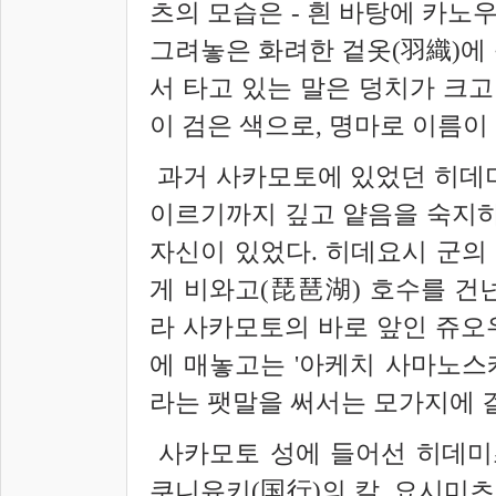
츠의 모습은 - 흰 바탕에 카노
그려놓은 화려한 겉옷(羽織)에 
서 타고 있는 말은 덩치가 크고
이 검은 색으로, 명마로 이름이
과거 사카모토에 있었던 히데
이르기까지 깊고 얕음을 숙지하
자신이 있었다. 히데요시 군의
게 비와고(琵琶湖) 호수를 건
라 사카모토의 바로 앞인 쥬오우
에 매놓고는 '아케치 사마노스케
라는 팻말을 써서는 모가지에 
사카모토 성에 들어선 히데미
쿠니유키(
国
行)의 칼, 요시미츠