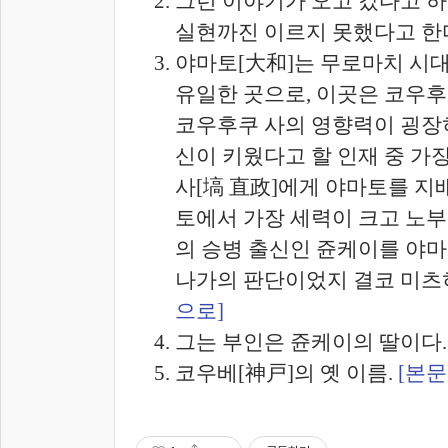
그런 이야기가 오고 갔다고 하
실현까진 이르지 못했다고 한
야마토[大和]는 무로마치 시대
유일한 곳으로, 이곳은 코우후
코우후쿠 사의 영향력이 굉장
신이 키웠다고 할 인재 중 가
사[塙 直政]에게 야마토를 지
토에서 가장 세력이 크고 노
의 승병 출신인 쥰케이를 야마
나가의 판단이었지 결코 미츠
으로]
그는 부인은 쥰케이의 딸이다
코우베[神戸]의 옛 이름.
[본문