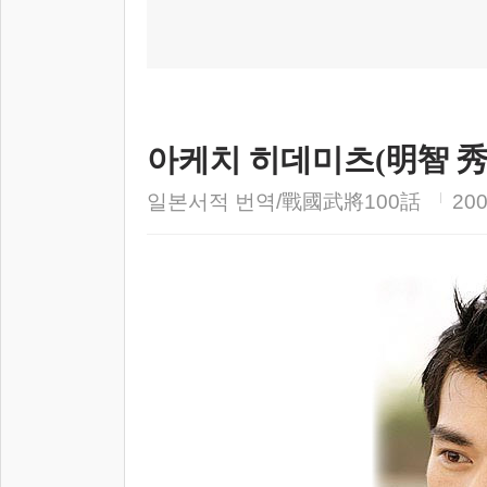
아케치 히데미츠(明智 秀満
일본서적 번역/戰國武將100話
200