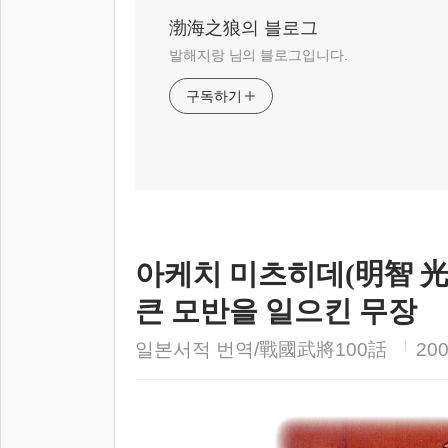
渤海之狼의 블로그
발해지랑 님의 블로그입니다.
구독하기
아케치 미츠히데(明智 光秀
큰 모반을 일으킨 무장
일본서적 번역/戰國武將100話
200