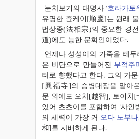
눈치보기의 대명사 '
호라가토우
유명한 쥰케이[
順慶]
는 원래 
법상종(法相宗)의 중요한 경전
道)에도 능한 문화인이었다.
언제나 성성이의 가죽을 테두리
은 비단으로 만들어진
부적주
터로 향했다고 한다. 그의 가
[
興福
寺]
의 승병대장을 맡아온
문 외에도 오치[
越智]
, 토이치[
있어 츠츠이를 포함하여 '사인방
의 세력이 가장 커
오다 노부나
和]를 지배하게 된다.