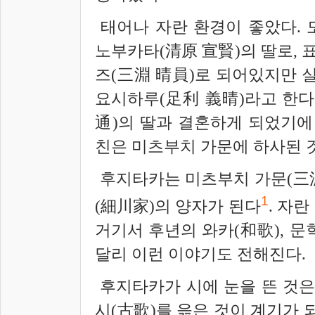
태어나 자란 환경이 좋았다. 
노부카타(
清
原 宣賢)의 딸로,
즈(
三淵
晴員)
로 되어있지만 실
요시하루(足利 義晴)라고 한다
通
)의 딸과 결혼하게 되었기에
친은 미츠부치 가문에 하사된 
후지타카는 미츠부치 가문(三
1
(細川家)의 양자가 된다
.
자란 
거기서 후년의 와카(和歌), 문
달리 이런 이야기도 전해진다.
후지타카가 시에 눈을 뜬 것은
시(古歌)를 읊은 것이 계기가 