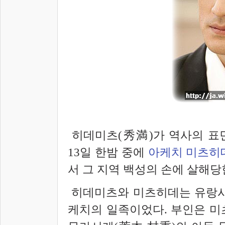
히데미츠(秀
満
)가 역사의 표
13일 한밤 중에
아케치 미츠히
서 그 지역 백성의 손에 살해
히데미츠와 미츠히데는 유랑시
케치의 일족이었다. 부인은 미