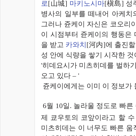
로
[山城]
마키노시마
[槇島]
성주
병사의 일부를 떼내어 아케치
그러나 쥰케이 자신은 코오리야
이 시점부터 쥰케이의 행동은 
을 받고
카와치
[河内]
에 출진할
성 안에 식량을 쌓기 시작한 것
'히데요시가 미츠히데를 벌하
오고 있다 – '
쥰케이에게는 이미 이 정보가 
6월 10일. 놀라울 정도로 빠
제 쿄우토의 코앞이라고 할 수
미츠히데는 이 너무도 빠른 움