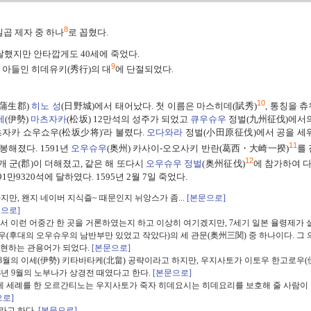
8
곱 제자 중 하나
로 꼽혔다.
달했지만 안타깝게도 40세에 죽었다.
9
 아들인 히데유키(秀行)의 대
에 단절되었다.
10
(蒲生郡)
히노 성
(日野城)에서 태어났다
. 첫 이름은 마스히데(賦秀)
, 통칭을 
세
(伊勢)
마츠자카
(松坂) 12만석의 성주가 되었고
큐우슈우
정벌(九州征伐)에서
츠자카 쇼우쇼우(松坂少将)'라 불렸다.
오다와라
정벌(小田原征伐)에서 공을 세
11
 봉해졌다. 1591년
오우슈우
(奥州) 카사이-오오사키 반란(葛西・大崎一揆)
를
12
5개 군(郡)이 더해졌고, 같은 해 또다시
오우슈우 정벌
(奥州征伐)
에 참가하여 다
1만9320석에 달하였다. 1595년 2월 7일 죽었다.
지만, 왠지 네이버 지식즐~ 때문인지 뉘앙스가 좀...
[본문으로]
문으로]
서 이런 어중간 한 곳을 거론하였는지 하고 이상히 여기겠지만, 7세기 일본 율령제가 
(후대의 오우슈우의 남반부만 있었고 작았다)의 세 관문(奥州三関) 중 하나이다. 그 
표현하는 관용어가 되었다.
[본문으로]
 8월의 이세(伊勢) 키타바타케(北畠) 공략이라고 하지만, 우지사토가 이토우 한고로우(
68년 9월의 노부나가 상경전 때였다고 한다.
[본문으로]
 세례를 한 오르간티노는 우지사토가 죽자 히데요시는 히데요리를 보호해 줄 사람이
으로]
라고 하다.
[본문으로]