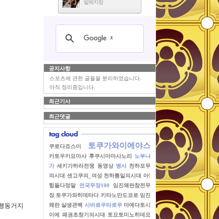
발해지랑
공지사항
스포츠에 관한 글들을 분리하였습니다.
아직 정리중입니다.
최근기사
최근댓글
토쿠가와이에야스
쿠로다죠스이
카토우키요마사
후쿠시마마사노리
노부나
가
세키가하라전쟁
동영상
병사
천하포무
의시대
센고쿠의_여성
천하통일의시대
아!
힘들다정말
전국무장100
임진왜란참전무
장
토쿠가와히데타다
키타노만도코로
임진
왜란
살생관백
시바료우타로우
마에다토시
 행동거지
이에
패권초창기의시대
토요토미노히데요