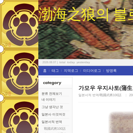
渤海之狼의 블
total
today
yesterday
2026.08.07
|
홈
태그
지역로그
미디어로그
방명록
가모우 우지사토(蒲生 
분류 전체보기
일본서적 번역/戰國武將100話
20
내 이야기
그냥 생각난 것
일본사 이것저것
일본서적 번역
戰國武將100話