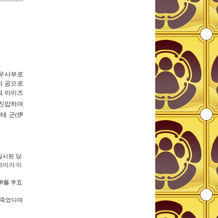
츄우사부로
의 공으로
워 아이즈
 진압하여
테 군(伊
실시된 당
의미가 이
伊藤 半五
 죽었다며