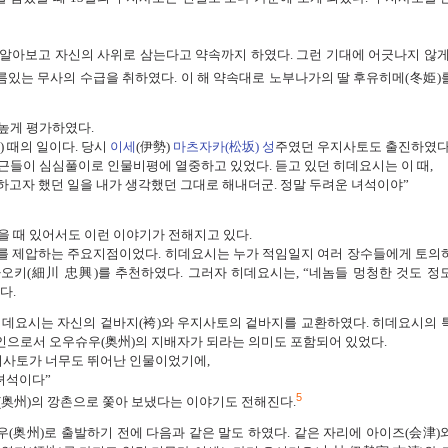
 알아보고 자신의 사위로 삼는다고 약속까지 하였다. 그런 기대에 어긋나지 않게
름있는 무사의 수급을 취하였다. 이 해 약속대로 노부나가의 딸 후유히메(冬姫)
높게 평가하였다.
 때의 일이다. 당시
이세
(伊勢)
마츠자카(松坂) 성
주였던 우지사토도 출진하였다
근들이 심심풀이로 인물비평에 열중하고 있었다. 듣고 있던 히데요시는 이 때,
 하고자 했던 일을 내가 생각했던 그대로 해내더군. 정말 두려운 녀석이야”
을 때 있어서도 이런 이야기가 전해지고 있다.
를 제압하는 주요지점이었다. 히데요시는 누가 적임일지 여러 장수들에게 토의
타다오키(細川 忠興)를 추천하였다. 그러자 히데요시는, “네놈들 멍청한 것도 정
다.
데요시는 자신의 겉바지(袴)와 우지사토의 겉바지를 교환하였다. 히데요시의 
으로서 오우슈우(奥州)의 지배자가 되라는 의미도 포함되어 있었다.
지사토가 너무도 뛰어난 인물이었기에,
녀석이다”
5
奥州)의 깡촌으로 쫓아 보냈다는 이야기도 전해진다.
奥州)로 출발하기 전에 다음과 같은 말도 하였다. 같은 자리에 아이즈(会津)