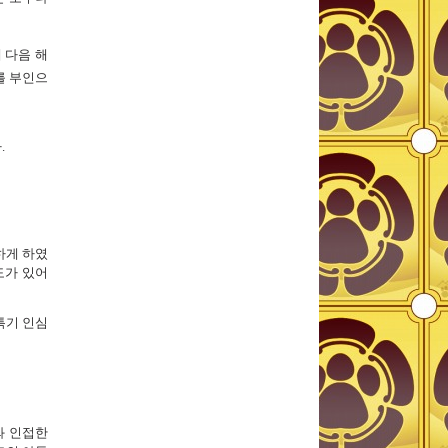
 다음 해
를 부인으
.
하게 하였
도가 있어
특기 인심
와 인접한