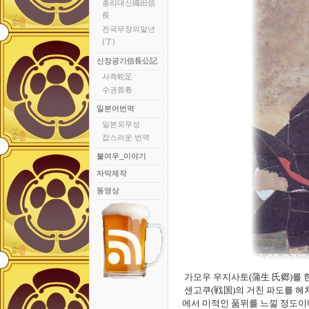
총리대신織田信
長
전국무장의말년
(了)
신장공기信長公記
사족蛇足
수권首卷
일본어번역
일본외무성
잡스러운 번역
불여우_이야기
자막제작
동영상
가모우 우지사토(蒲生 氏郷)를
센고쿠(戦国)의 거친 파도를 헤
에서 미적인 품위를 느낄 정도이