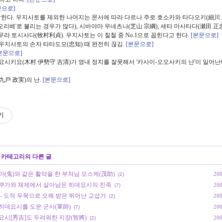
문으로]
한다. 우지사토를 제외한 나머지는 문서에 따라 다르나 주로 호소카와 타다오키(細川 忠
오리베'로 불리는 경우가 많다), 시바야마 무네츠나(芝山 宗綱), 세타 마사타다(瀬田 正忠
무라 토시사다(牧村利貞). 우지사토는 이 칠철 중 No.1으로 꼽힌다고 한다.
[본문으로]
우지사토의 손자 타타도모(忠知) 때 완전히 끊김.
[본문으로]
본문으로]
요시키요(木村 伊勢守 吉清)가 영내 정치를 잘못해서 '카사이-오오사키의 난'이 일어난
戶 政実)의 난.
[본문으로]
기
' 카테고리의 다른 글
마(鬼)와 같은 활약을 한 부처님 모스케(茂助)
200
(2)
 토쿠가와 체제에서 살아남은 히데요시의 친족
200
(7)
- 도적 두목으로 오해 받은 뛰어난 교섭가
200
(2)
 히데요시를 도운 군사(軍師)
200
(7)
데요시[秀吉]도 두려워한 지장(智將)
200
(2)