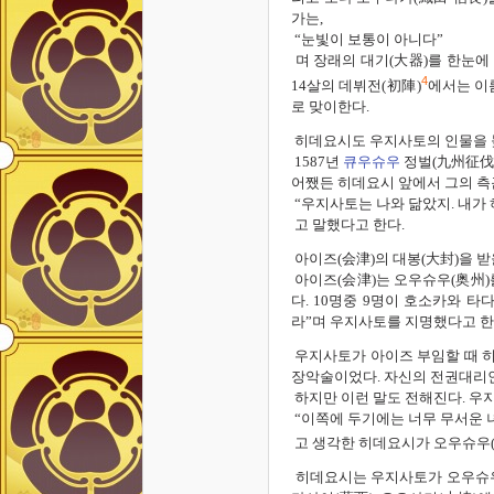
가는,
“눈빛이 보통이 아니다”
며 장래의 대기(大器)를 한눈에
4
14살의 데뷔전(初陣)
에서는 이
로 맞이한다.
히데요시도 우지사토의 인물을 
1587년
큐우슈우
정벌(九州征伐)
어쨌든 히데요시 앞에서 그의 측
“우지사토는 나와 닮았지. 내가
고 말했다고 한다.
아이즈(会津)의 대봉(大封)을 받
아이즈(会津)는 오우슈우(奥州)
다. 10명중 9명이 호소카와 
라”며 우지사토를 지명했다고 한
우지사토가 아이즈 부임할 때 히
장악술이었다. 자신의 전권대리인
하지만 이런 말도 전해진다. 우
“이쪽에 두기에는 너무 무서운 
고 생각한 히데요시가 오우슈우(
히데요시는 우지사토가 오우슈우(