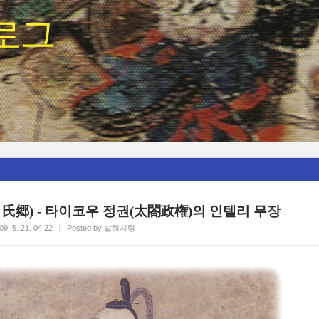
로그
氏郷) - 타이코우 정권(太閤政権)의 인텔리 무장
09. 5. 21. 04:22
Posted by 발해지랑