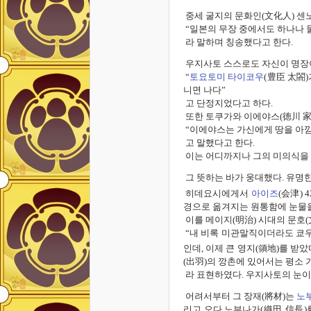
중세 굴지의 문화인(文化人) 센노
“일본의 무장 중에서도 하나나 둘
라 말하며 칭송했다고 한다.
우지사토 스스로도 자신이 명장이
“
토요토미 타이코우
(豊臣 太閤
니면 나다”
고 단정지었다고 하다.
또한 토쿠가와 이에야스(徳川 家
“이에야스는 가신에게 땅을 아낌
고 말했다고 한다.
이는 어디까지나 그의 미의식을 
그 뜻하는 바가 웅대했다. 유명한
히데요시에게서
아이즈
(会津) 
경으로 옮겨지는 원통함에 눈물을
이를 메이지(明治) 시대의 문호(
“내 비록 미관말직이더라도 쿄우
인데, 이제 큰 영지(領地)를 받
(出羽)의 깡촌에 있어서는 평소
라 표현하였다. 우지사토의 눈이
어려서부터 그 장재(將材)는
노
리고 오다 노부나가(織田 信長)