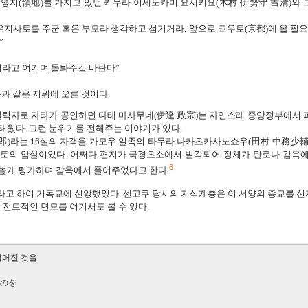
에 영지(領地)를 가지고 있던 키무라 이세노카미 요시키요(木村 伊勢守 吉清)와 
지사토를 주군 혹은 부모라 생각하고 섬기거라. 앞으로 쿄우토(京都)에 올 필요 
”
이라고 여기며 돌봐주길 바란다”
과 같은 지위에 오른 것이다.
력자로 자타가 공인하던 다테 마사무네(伊達 政宗)는 자연스레 중앙정부에서 
태웠다. 그런 분위기를 전해주는 이야기가 있다.
)라는 16살의 자객을 가모우 일족의 타무라 나카츠카사노쇼우(田村 中務少輔
토의 암살이었다. 어쩌다 편지가 국경초소에서 발각되어 정체가 탄로나 감옥에
6
높게 평가하며 감옥에서 풀어주었다고 한다.
라고 하여 기독교에 신앙했었다. 센고쿠 당시의 지식계층은 이 서양의 종교를 
전트적인 면모를 여기서도 볼 수 있다.
떨어질 것을
のを