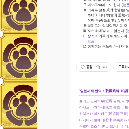
레오(Leo)라고도 한다.
[본
리큐우 칠철(利休七哲)을 말
루타 시게테루(古田 重然='
야마 우콘(高山 右近), 마키
실제로는 업치락뒤치락 후 
'야스히데'라고도 읽는다.
[
상기의 키무라 이세노카미 
으로]
정확히는 쿠노헤 마사자네(九
공감
구독하
'
일본서적 번역
>
戰國武將100話
호리오 요시하루(堀尾 吉晴) – 악
아사노 나가마사[浅野 長政] –
하치스카 마사카츠(蜂須賀 正勝) 
타케나카 한베에(竹中 半兵衛) –
쿠로다 죠스이[黒田 如水] – 히