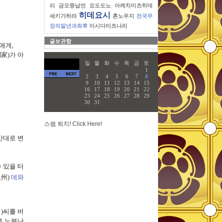
리
금오중납언
요도도노
아케치미츠히데
히데요시
세키가하라
혼노우지
전국무
장의말년과최후
이시다미츠나리
글보관함
에게,
家)가 아
일
월
화
수
목
금
토
1
2
3
4
5
6
7
8
9
10
11
12
13
14
15
16
17
18
19
20
21
22
23
24
25
26
27
28
29
30
31
스팸 퇴치! Click Here!
반대로 변
 있을 터
奥州)
데와
)씨를 버
본 노부나