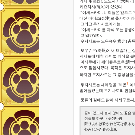
카사이(葛西), 오오사키(大崎)
키요히사(清久)가 있었다.
“이세노카미. 너희들은 앞으로 우
대신 아이즈(会津)로 출사하거라
그리고 우지사토에게는,
“이세노카미를 자식 또는 동생
고 말하였다.
우지사토는 오우슈우(奥州) 총독
오우슈우(奥州)에서 으뜸가는 실
지사토에 대한 라이벌 의식을 불
마사무네가 세이쥬우로우(清十郎
으로 잠입시켰다. 목적은 우지사
하지만 우지사토는 그 충성심을 
7
우지사토는 세례명을 ‘레온
’이
받아들였는데 우지사토의 인텔리
풍류의 길에도 밝아 사세구로써,
끝이 있으니 불지 않아도 꽃은 
성급도 하구나 꽃샘바람
限りあれば吹かねど花は散るも
心みじかき春の山嵐