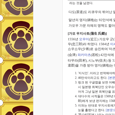
라는 것을 남겼다.
다도(茶道)도 리큐우의 뛰어난 일
말년의 영지(領地)는 92만석에 
가모우 가문 자체의 명맥도 짧아
[
가모 우지사토(蒲生 氏
郷
)]
1556년
오우미
(近江) 가모우 군
우(忠三郎)라 하였다. 1584년
이
쇼우쇼우(少将)로 승진하여 '마
(会津)
와카마츠
(若松) 42만석에
타무라(田村), 시노부(信夫) 등 
達郡)을 가증 받아 영지(領地)는 9
'지식인'..이라고 번역해야하
46만석이라고도 한다.
[본
링크 된 구글맵을 보면 어째
시 일본령 최북단인 오우슈우
어져 그냥 일본 최북단을 
대다수의 서적들은 1569년
郎)에게 보낸 편지에는 15
이와는 반대로 우지사토에게
눈물 흘렸다고 한다.
[본문
'常山紀談'에 나오는 이야기