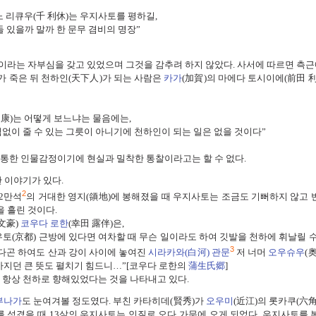
 리큐우(千 利休)는 우지사토를 평하길,
 있을까 말까 한 문무 겸비의 명장”
라는 자부심을 갖고 있었으며 그것을 감추려 하지 않았다. 사서에 따르면 측근
)가 죽은 뒤 천하인(天下人)가 되는 사람은
카가
(加賀)의 마에다 토시이에(前田 利
康)는 어떻게 보느냐는 물음에는,
없이 줄 수 있는 그릇이 아니기에 천하인이 되는 일은 없을 것이다”
통한 인물감정이기에 현실과 밀착한 통찰이라고는 할 수 없다.
 이야기가 있다.
2
42만석
의 거대한 영지(領地)에 봉해졌을 때 우지사토는 조금도 기뻐하지 않고 
 흘린 것이다.
文豪)
코우다 로한
(幸田 露伴)은,
토(京都) 근방에 있다면 여차할 때 무슨 일이라도 하여 깃발을 천하에 휘날릴 수
3
았다곤 하여도 산과 강이 사이에 놓여진
시라카와(白河) 관문
저 너머
오우슈우
(
 가지던 큰 뜻도 펼치기 힘드니…”[코우다 로한의
蒲生氏郷
]
 항상 천하로 향해있었다는 것을 나타내고 있다.
부나가
도 눈여겨볼 정도였다. 부친 카타히데(賢秀)가
오우미
(近江)의 롯카쿠(六角
를 섬겼을 때 13살의 우지사토는 인질로 오다 가문에 오게 되었다. 우지사토를 