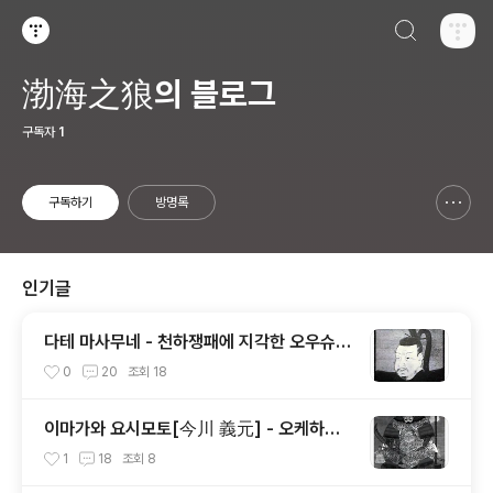
검색하기
티스토리
渤海之狼의 블로그
구독자
1
구독하기
방명록
신고하기 레이어
열기
인기글
다테 마사무네 - 천하쟁패에 지각한 오우슈우
패왕[奥州覇王]의 100만석 꿈
0
20
조회
18
이마가와 요시모토[今川 義元] - 오케하자
마[桶狭間]에 오명을 남긴 토우카이[東海]
1
18
조회
8
제일의 무장