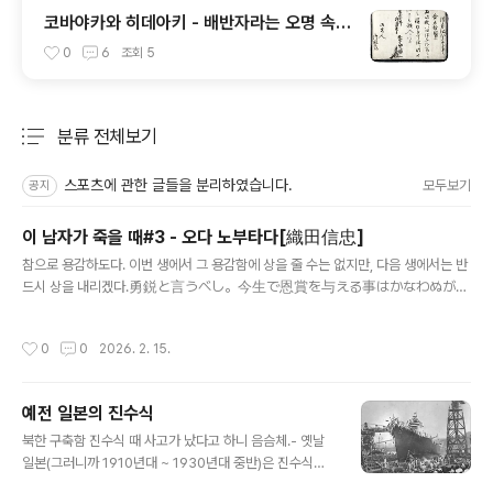
코바야카와 히데아키 - 배반자라는 오명 속에
급사한 귀공자
0
6
조회
5
분류 전체보기
주요 글 목록
스포츠에 관한 글들을 분리하였습니다.
모두보기
공지
이 남자가 죽을 때#3 - 오다 노부타다[織田信忠]
글 내용
참으로 용감하도다. 이번 생에서 그 용감함에 상을 줄 수는 없지만, 다음 생에서는 반
드시 상을 내리겠다.勇鋭と言うべし。今生で恩賞を与える事はかなわぬが、
願わくば来世において授けようぞ 혼노우사의 변(本能寺の変)이 터졌을 때, 아
버지 오다 노부나가[織田信長]가 곤경에 빠졌다는 급보를 받은 후계자 오다 노부타
작성시간
0
0
2026. 2. 15.
다[織田信忠]는 혼노우사에서 멀지 않은 묘우가쿠사[妙覚寺]에 머물고 있었다. 곧
바로 구원에 나서려 했으나, 도중에 아버지의 부고를 듣고 발길을 돌려 황태자의 거
처인 니죠우고쇼[二条御所]로 향했다. 노부타다는 황태자 일행을 안전하게 내보낸
예전 일본의 진수식
후, 방어 시설조차 없는 이 고쇼에서 농성하기로 결심했다. 일부에서는 탈출을 권유
글 내용
했지만, 노부타다의 결심은 확고했다. "이렇게 반란을 일으킨 자들이다. 분명 철저히
북한 구축함 진수식 때 사고가 났다고 하니 음슴체.- 옛날
준비했을..
일본(그러니까 1910년대 ~ 1930년대 중반)은 진수식을
꽤나 성대하게 치룸.- 5000톤급 순양함 이상일 경우 텐노