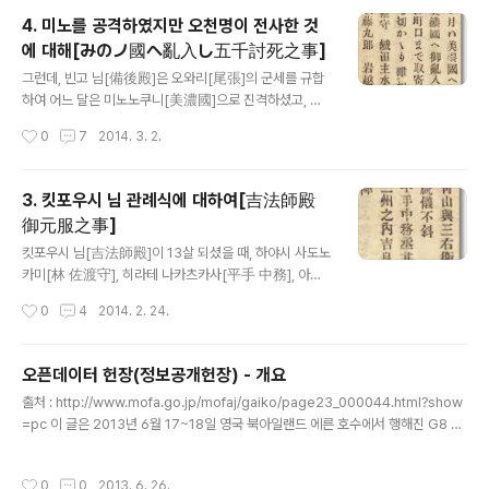
年5月に(1/3) jbpress.ismedia.jp 북한군은 겨울과 여름에 각각 훈련을 한다. 매
4. 미노를 공격하였지만 오천명이 전사한 것
년 12월 1일부터 3월말까지 겨울훈련이, 7월1일부터 9월말까지 여름훈련이 실시된
에 대해[みのノ國へ亂入し五千討死之事]
다. 이러한 정기훈련과는 별도로 특별훈련도 있다. 되돌아보니 1992년 5월에 인민
글 내용
무력부와 호위사령부간에 죽음도 불사하는 "주석궁 공방 훈련"이 실시되었다. 이것
그런데, 빈고 님[備後殿]은 오와리[尾張]의 군세를 규합
은 어떤 훈..
하여 어느 달은 미노노쿠니[美濃國]으로 진격하셨고, 또
다음 달은 미카와노쿠니[三川の國]에 출격하셨다. 어느
작성시간
0
7
2014. 3. 2.
때인지 9월 3일. 오와리 국내의 군세를 이끄시고는 미노노
쿠니에 침공하셨다. 이곳저곳에 불을 지르며 진격하셨고,
9월 22일에 사이토우 야마시로 도우산[斎藤 山城 道三]
3. 킷포우시 님 관례식에 대하여[吉法師殿
의 거성 이나바야마[稲葉山]의 산 밑의 마을들을 목표로
御元服之事]
불지르며 마을 입구까지 다가갔으나, 이미 밤에 가까운 오
글 내용
후 4시 전후가 되었기에 군세를 물리려 하셨다. 군세의 반
킷포우시 님[吉法師殿]이 13살 되셨을 때, 하야시 사도노
정도가 철수 하였을 즈음에, 야마시로 도우산이 갑자기 남
카미[林 佐渡守], 히라테 나카츠카사[平手 中務], 아오
쪽을 향해서 돌격해 왔다. 반격에 나섰지만 여기저기 무너
야마 요소우에몬[青山 與三右衛門], 나이토우 쇼우스케
작성시간
0
4
2014. 2. 24.
졌기에 수비하지를 못하였고, 빈고 님의 동생 오다 요지로
[内藤 勝介]를 거느리시어, 후루와타리 성[古渡の御城]
우[織田 與次郎], 오다 이나바노카미[織田 ..
에서 관례식을 치르시고는, 오다 사부로우 노부나가[織田
三郎 信長]라는 이름을 칭하게 되셨다. 주연과 축하연이
오픈데이터 헌장(정보공개헌장) - 개요
무척이나 성대히 치러졌다. 다음 해, 오다 사부로우 노부나
글 내용
출처 : http://www.mofa.go.jp/mofaj/gaiko/page23_000044.html?show
가는 성인이 된 기념으로 데뷔전을 치르게 되었다. 이때 히
=pc 이 글은 2013년 6월 17~18일 영국 북아일랜드 에른 호수에서 행해진 G8 서
라테 나카츠카스노죠우[平手 中務丞]가 여러 준비를 해
밋의 정상회의 공동선언문에서 언급된 ‘오픈 데이터 헌장’을 해석한 것이다. 세계는
주었는데, 그 모습은 빨간 줄이 그어진 두건, 하오리, 말에
데이터나 정보를 이용한 기술이나 사회 미디어에 의해 촉진된 국제적인 움직임의 가
도 갑옷을 걸친 모습이었다. (노부나가는) 스루가[駿河]의
작성시간
0
0
2013. 6. 26.