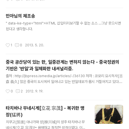
속을 눈 앞에서 보고 있다. 이는 보다 설명가능하며, 효율적이고 책임이 동반된 실효
군세가 배치된 미카와[三河]의 키라[吉良]와 오오하마
적인 행정이나 비즈니스를 구축하고, 경제성장을 촉진하는 커다란 가능성을 가져다
[大浜]에 병사를 보내어 이곳저곳에 불을 지르..
준다. 오픈 데이터는, 이러한 세계적인 움직임의 중심에 있다. 데이터로의 접속은 인
민아님의 체조송
간이나 조직의 생활을 개선하며, 국내 및 국가간 정보의 흐름을 개선하기 위한 시점
글 내용
이나 혁신을 진화시켜 간다...
" data-ke-type="html">HTML 삽입미리보기할 수 없는 소스 ...그냥 웃으시면
된다고 생각합니다.
작성시간
1
0
2013. 5. 20.
중국 공산당이 있는 한, 일중관계는 변하지 않는다 - 중국정권의
기반은 '반일'과 일체화한 내셔널리즘.
글 내용
출처 : http://jbpress.ismedia.jp/articles/-/36130 저자 : 코모리 요시히사[古
森 義久] 많은 중국의 도시에서 일어나고 있는 반일데모가 몹시 거칠어지고 있다.
일본이 센카쿠 제도[尖閣諸島]를 국유화한 일에 대한 중국 국민의 분노라고 한다.
작성시간
0
2
2012. 9. 19.
그러나 공산당 일당독재로 결사의 자유나 집회의 자유가 엄격하게 규제되고 있는 중
국에서 일반 국민부터 시작되는 자연발생적인 데모는 있을 수 없다. 정부당국이 묵인
혹은 선동하지 않는 한 다수의 인간이 모이는 것 자체가 허용되지 않기 때문이다. 때
타치바나 무네시게[立花 宗茂] - 복귀한 맹
문에 중국에서의 집회라던가 데모라는 것은 당국에게 있어서 수도꼭지를 조절하는
장(猛將)
것과 비슷하다. 수도꼭지에서 나오는 물의 양을 조절하는 것처럼, 항의의 움직임을
글 내용
어디까지 허용할 것인지 말이다. 중국의..
치쿠고[筑後] 야나가와 성[柳川城]의 성주 타치바나 무
네시게[立花 宗茂]는 용맹하고 정직한 성격이었다. 이러