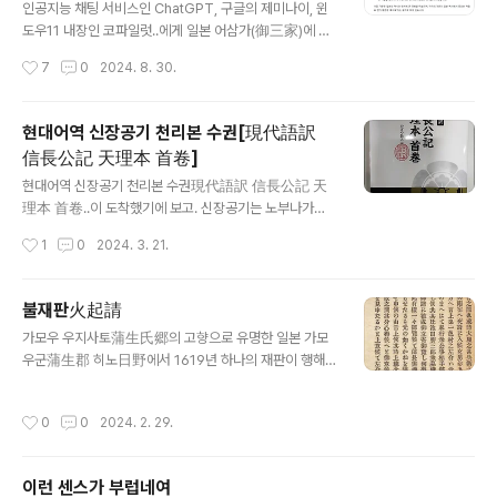
시간 10월 10일 오후 3시 45분(일본시간 같은 날 오후 5
인공지능 채팅 서비스인 ChatGPT, 구글의 제미나이, 윈
시 45분)부터 약 40분간 윤석열 한국 대통령과 한일정상
도우11 내장인 코파일럿..에게 일본 어삼가(御三家)에 대
회담을 가졌으며, 그 개요는 아래와 같습니다.양정상은 내
해 물어보았습니다. 우선 쳇지티피에 한국어로 물어보았습
작성시간
7
0
2024. 8. 30.
년 양국이 국교정상화 60주년을 맞이하는 것을 기반으로
니다. 전혀 딴 소리 하고 있죠.이이 가문井伊家은 후다이
하여 인적교류 추진, 경제 협력, 안보 분야에서..
No.1譜代筆頭라는 명칭이 따라 붙긴 하지만 어삼가는 아
니죠. 마츠다이라 가문松平家은 위 그림의 설명 그대로이
현대어역 신장공기 천리본 수권[現代語訳
긴 하지만 어삼가는 아니죠.시바 가문斯波家은... 시바이
信長公記 天理本 首卷]
누柴犬할 때의 '柴'를 썼네요. 발음은 같습니다만 왠지 웃
글 내용
기네요. 위 그림에서 설명대로 오다 노부나가와 관련이 있
현대어역 신장공기 천리본 수권現代語訳 信長公記 天
습니다. 신장공기信長公記의 수권首巻에서 자주 나오는
理本 首卷..이 도착했기에 보고. 신장공기는 노부나가織
부에이님武衛様는 저 시바 가문의 당주인 시바 요시카네
田信長의 일대기로, 오다 노부나가[織田信長]의 가신 오
작성시간
1
0
2024. 3. 21.
斯波義銀를 지칭합니다. 그러니 노부나가와 관련이 있기
오타 규우이치[太田牛一]가 쓴 책입니다.원래 이름은 신
는 하죠. 그러나 어쨌든 어삼가는 아닙니다. 그나저..
장기[信長記]였습니다.그러나 나가시노 전투[長篠の戦
い]의 삼단철포라던가, 오케하자마 전투[桶狭間の戦い]
불재판火起請
기습설이 나오는 오제 호안[小瀬甫庵]의 동명의 책 신장
글 내용
가모우 우지사토蒲生氏郷의 고향으로 유명한 일본 가모
기信長記가 더 유명해지다 보니, 현대에 와서는 구별을 위
우군蒲生郡 히노日野에서 1619년 하나의 재판이 행해
해 오오타의 것은 신장공기[信長公記], 오제 호안이 쓴 것
짐. 히노 산日野山의 이용을 두고 동측 9개 마을과 서측 9
은 그의 이름을 붙여 호안신장기[甫庵信長記]라고 합니
개 마을이 오랫동안 다툼. 오랫동안 다투다 보니 권리관계
다. 이 신장공기는 일반적으로,노부나가가 상경하는 1568
작성시간
0
0
2024. 2. 29.
가 꼬이고 꼬였는지 에도 막부江戸幕府도 어떻게 확정을
년부터 1982년까지의 15년간 1년당 1권씩 총 15권+태어
짓지 못한 듯 다툼의 시간만 흐름. 이때 서쪽 마을 측의 카
나면서 상경이전까지인 수권首卷해서 총 16권으로 알려
쿠베에角兵衛라는 사람이 한 제안을 함. 그것은 불재판火
져 있습니다..
이런 센스가 부럽네여
起請. 불에 달군 철편을 들어 화상이 적은 쪽이 승자, 심한