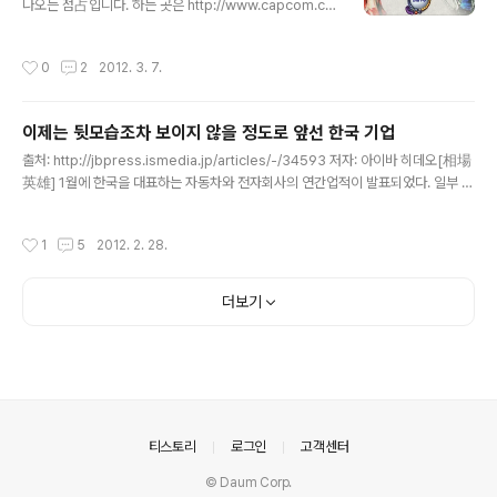
문이 끊기는 것을 안타까워 하며, 자신의 시동[小姓] 히구
나오는 점占입니다. 하는 곳은 http://www.capcom.co.
치 요로쿠[樋口 与六]에게 나오에 가문을 잇게 하였다. 이
jp/sengoku/uranai.html 처음에 이런 화면이 나오는데,
히구치 요로쿠가 후에 우에스기 가문을 지탱하고 있다고
태어난 해와 날짜 그리고 혈액형을 입력하신 후 진단한다
작성시간
0
2
2012. 3. 7.
칭송 받는 명신(名臣) 나오에 야마시로노카미 카네츠..
[診断する]라는, 를 클립하시면 됩니다. 저의 경우... 토쿠
가와 이에야스[徳川 家康] 타입이라 나오는군요. ...맘에
안 드는군요. 설명부분 해석. 토쿠가와 이에야스 타입인 당
이제는 뒷모습조차 보이지 않을 정도로 앞선 한국 기업
신은, 지기 싫어하는 성격이기에 "나는 1억만 파워를 가지
글 내용
고 있다!" 며 뭐라는지 알 수 없는 거짓말을 합니다만, 그런
출처: http://jbpress.ismedia.jp/articles/-/34593 저자: 아이바 히데오[相場
거짓말이 효과를 나타내어 거물이 될 수도 있습니다. 로보
英雄] 1월에 한국을 대표하는 자동차와 전자회사의 연간업적이 발표되었다. 일부 전
트처럼 강하고 믿을 수 있는 부하와 만나게 됩니다만, 그 부
문지나 비지니스 잡지에서는 크게 보도하였지만, 일본 주요 신문사나 방송국에서 세
하가 더 주목을 받기에, 정작 자신은 주목을 받지 못하..
부사항까지 전한 곳은 극히 일부였다. 대지진의 영향이나 엔고, 태국 홍수피해 등 일
작성시간
1
5
2012. 2. 28.
본기업을 둘러싼 환경이 가혹할 정도로 좋지 않아 주력업종인 자동차, 전자업계의 업
적은 참담하였다. 일본기업은 한국기업에 지분률을 계속 빼앗기고 있는데, 그 요인은
외부의 돌발적인 사건만으로 그렇게 된 것이 아니다. 일본 회사들이 한 묶음이 되더
더보기
라도 한국 주요기업에게는 안 된다. 2월 초순. 일본의 종합전기, 민간 대형 전기업계
의 2012년 3월의 연결 업적 ..
의안내
티스토리
로그인
고객센터
© Daum Corp.