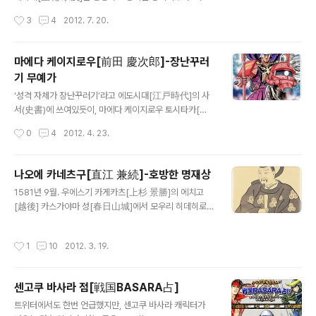
성격 덕분에 나중에 기적적인 복귀를 할 수 있게 된다. 무네
작성시간
3
4
2012. 7. 20.
시게는 큐우슈우[九州]의 강호인 오오토모 씨[大友氏]의
일족 타카하시 죠우운[高橋 紹運]의 아들로 태어났지만
타치바나 도우세츠[立花 道雪]의 양자가 되었다. 이 도우
마에다 케이지로우[前田 慶次郎]-장난꾸러
세츠라는 인물은 오오토모 가문에서도 굴지의 명장이었다.
기 무예가
무네시게는 이 도우세츠에게 스파르타 교육을 받으며 키워
글 내용
졌다. 예를 들면 이런 일화가 전해진다. 식사 중의 일이다.
‘성격 자체가 장난꾸러기’라고 에도시대[江戸時代]의 사
도우세츠가 보자 무네시게는 생선의 뼈를 발라내며 입안에
서(史書)에 쓰여있듯이, 마에다 케이지로우 토시타카[前
서도 뼈를 혀로 골라내서는 손으로 집어 상 위에 놓았다. 도
田 慶次郎 利太=토시오키[利大], 토시마스[利益]라고
작성시간
0
4
2012. 4. 23.
우세츠는 천둥 같은 큰소리를 지르며 화냈다. “계집애처럼
도 전해진다 ]는 기행(奇行)으로 유명하다. 카가[加賀] 10
뼈를 골라내며 쳐먹다니. 머리부터 입에 ..
0만석의 시조 마에다 토시이에[前田 利家]의 조카이다.
그러나 조카이긴 하지만 피가 연결되어 있지는 않다. 오다
나오에 카네츠구[直江 兼続]-호방한 명재상
노부나가[織田 信長]의 휘하였던 오와리[尾張] 아라코
글 내용
1581년 9월. 우에스기 카게카츠[上杉 景勝]의 에치고
성[荒子城]의 성주 마에다 토시히사[前田 利久]에게는
[越後] 카스가야마 성[春日山城]에서 모우리 히데히로
적자(嫡子)가 없었기에, 토시히사는 자기 마누라의 오빠인
[毛利 秀広]라는 무장이 카게카츠의 측근 나오에 노부츠
타키가와 기다이유우 마스시게[滝川 義太夫 益重]의 아
나[直江 信綱]와 야마자키 슈우센[山崎 秀仙]을 습격하
들을 양자로 들여 마에다 가문[前田家]를 잇게 하려고 하
작성시간
1
10
2012. 3. 19.
여 살해하였다. 모우리 히데히로는 ‘오타테의 난[御館の
였다. 이 양자로 들어온 인물이 바로 케이지로우[慶次郎]
乱]’에서 논공행상에 불만을 품고 이 둘을 원흉이라 생각하
이다. 하지만 노부나가는 이를 인정하지 않고 토시히사..
여 앙심을 품고 있었다. 카게카츠는 켄신[謙信] 때부터 우
센고쿠 바사라 점[戦国BASARA占]
에스기 가문[上杉家] 집사(執事)의 가문인 나오에 노부츠
글 내용
나[直江 信綱]가 후계자도 없이 살해당했기에 나오에 가
트위터에서도 한번 언급했지만, 센고쿠 바사라 캐릭터가