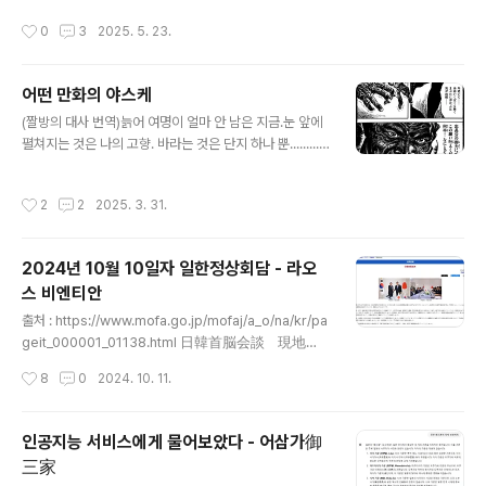
우天皇가 직접 참관하거나, 그의 황족 대리인名代이 파견
작성시간
0
3
2025. 5. 23.
됨.(이번 북한 구축함도 5000톤급 이상이라는 것 땜에 이
글 쓰는 듯)- 그러나 일반적으로는 해군대표로 해군대신海
軍大臣 또는 진수부사령장관- 건조측 대표로 해군조선소
어떤 만화의 야스케
장海軍工廠長이나 건조회사의 사장 등이 참여.- 일본이
글 내용
진수식을 성대히 하게 된 계기는, 1925년에 한 해군기술
(짤방의 대사 번역)늙어 여명이 얼마 안 남은 지금.눈 앞에
소장野田鶴雄造兵小将이 '군함명명식에 대하여'에서,
펼쳐지는 것은 나의 고향. 바라는 것은 단지 하나 뿐.........
건조기술이 미숙했을 때에는 선대(배 만들 때 올려 놓는
죽기 전에 단 한번고향의 대지를 이 발로 밟아보고 싶소. 타
곳)에서 고장 없이 진수하는 것이 배 만드는 당사자에게 있
다나가 공의 힘으로이 소원을 들어주십시오.부디! 부디!! =
작성시간
2
2
2025. 3. 31.
어서 공사 중 가장 어려운 때이기에..
=== 요근래 어새신 크리드 새도우즈의 야스케로 시끄러웠
다보니 생각나는 작품.짤방은 만화 '시구루이'로 유명한 난
죠우 노리오南條範夫의 소설 스루가성 어전시합駿河城
2024년 10월 10일자 일한정상회담 - 라오
御前試合을 만화화한실력 ~스루가성어전시합~腕～駿
스 비엔티안
河城御前試合～의 망향望鄕편의 한 장면. ==== 역사
글 내용
상 야스케는 혼노우 사의 변本能寺の変 때 노부나가織田
출처 : https://www.mofa.go.jp/mofaj/a_o/na/kr/pa
信長의 죽음을 알게된 후 그의 후계자 노부타다織田信忠
geit_000001_01138.html 日韓首脳会談 現地時
에게로 가서 싸우다 항복. 아케치 '더 반란군노무새끼' 미츠
間10月10日午後3時45分（日本時間同日午後5時
작성시간
8
0
2024. 10. 11.
히데明智光秀는 그런 그를 보고는 '흑인는 동..
45分）から約40分間、ASEAN関連首脳会議に出
席するためラオス・ビエンチャンを訪問中の石破茂
内閣総理大臣は、尹錫悦（ユン・ソンニョwww.m
인공지능 서비스에게 물어보았다 - 어삼가御
ofa.go.jp ASEAN 관련 정상회의 참석차 라오스 비엔티
三家
안을 방문 중인 이시바 시게石破茂 내각총리대신은, 현지
글 내용