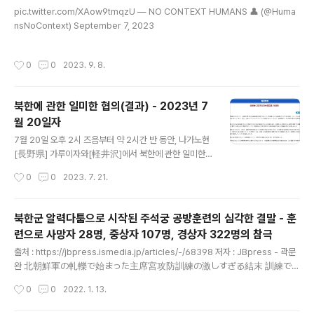
글 내용
쪽이 패자가 되는 것. 신이 굽어 살피어 죄가 있는 쪽에 화
pic.twitter.com/XAow9tmqzU — NO CONTEXT HUMANS 👤 (@Huma
상을 더 많이 입게 한다는 논리. 저 '카쿠베에'라는 인물은
nsNoContext) September 7, 2023
서쪽 마을 사람들이 먹여 살리고 있던 낭인이었다 함. 나름
똑똑하다는 평가를 받던 이 사람은 불재판 제안뿐만아니라
작성시간
0
0
2023. 9. 8.
서쪽 마을에 은혜를 입었다며 스스로..
북한에 관한 일미한 협의(결과) - 2023년 7
월 20일자
글 내용
7월 20일 오후 2시 즈음부터 약 2시간 반 동안, 나가노현
[長野県] 가루이자와[軽井沢]에서 북한에 관한 일미한
협의가 실시되었습니다. 회담에는 후나코시 타케히로[船
작성시간
0
0
2023. 7. 21.
越健裕] 아시아대양주 국장, 성 김 미국 대북담당 특별대
표 및 김건 한국 외교부 한반도평화교섭본부장이 참석했습
니다. 또 같은 날 삼자는 실무 만찬을 행했습니다. 후나코시
북한군 알력다툼으로 시작된 주석궁 공방훈련의 심각한 결말 - 훈
국장은 성 김 특별대표 및 김 본부장과 내일 21일에 걸쳐
련으로 사망자 28명, 중상자 107명, 경상자 322명의 참극
각각 의견을 교환할 예정입니다. 이러한 기회를 통해 삼자
글 내용
는 저번 주 12일 ICBM급 탄도미사일 발사와 19일 2발의
출처 : https://jbpress.ismedia.jp/articles/-/68398 저자 : JBpress - 곽문
탄도미사일 발사를 포함한 북한의 전례 없는 빈도와 태도
완 北朝鮮軍の軋轢で始まった主席宮攻防訓練の激しすぎる結末 訓練で
의 탄도미사일 발사를 강력히 비난하고, 이러한 도발 행위
死亡者28人、重傷者107人、 北朝鮮軍は冬季と夏季で演習を行う。毎
작성시간
0
0
2022. 1. 13.
는 지역 안보에 중대하고도 임박한 위협이자 국제사회에
年12月1日から3月末に冬季訓練が、7月1日から9月末に夏季訓練が行わ
대한 명백하고 심각한 도전이라는 인식..
れる。こういった定期訓練とは別に特別訓練もある。振り返れば、1992