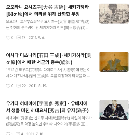
히데요시를 섬긴 지 얼마 지나지 않은 1582년 히데요시가
오오타니 요시츠구[大谷 吉継]-세키가하라
빗츄우[備中] 타카마츠 성[高松城]에 수공(水攻)을 결행
[関ヶ原]에서 의리를 위해 산화한 무장
하였을 때, 유키나가는 물 위에 배를 띄어 놓고 타카마츠 성
글 내용
에 포격을 하는 활약을 보였다. “힘이 굉장히 셌고, 지모는
오오타니 교우부쇼유유우 요시츠구[大谷 刑部省 吉継]
남들보다 훨씬 뛰어났으며, 흰 피부에 키가 커 보통 사람과
는 천하의 분수령이 된 세키가하라 전투[関ヶ原合戦]에
는 달랐다”는 소리를 들은 유키나가는 역시 평범한 상인이
서 패할 것을 알면서도 우정을 위해 이시다 미츠나리[石田
작성시간
0
17
2011. 9. 6.
아니었다. 200석으로 히데요시를 섬긴 것이 1579~80년
三成] 편에 서 장렬히 싸우다 그 병든 몸을 산화시킨 비창
, 나이는 21~2세 즈음이라..
(悲槍)의 무장으로 유명하다. 1600년 6월. 토쿠가와 이에
야스[徳川 家康]는 우에스기 카게카츠[上杉 景勝]를 정
이시다 미츠나리[石田 三成]-세키가하라[関
벌하기 위해 여러 다이묘우[大名]를 동원하여 아이즈[会
ヶ原]에서 패한 서군의 총수(総帥)
津]로 향했다. 이때 에치젠[越前] 츠루가[敦賀] 5만석의
글 내용
성주 오오타니 요시츠구도 이에야스의 동원령에 응하여 7
1912년 쿄우토[京都]의 다이토쿠 사[大徳寺]에 있는 이
월에 츠루가를 출발하였다. 이날이 되기 전까지 오오타니
시다 미츠나리[石田 三成]의 묘를 이장하게 되었을 때 미
요시츠구의 이름은 역사의 표면에 눈에 띄게 등장한 적도
츠나리의 유골을 조사하였다. 조사에 따르면 미츠나리의
작성시간
0
22
2011. 8. 19.
없었으며, 이 아이즈 정벌[会津征伐]의 시점에서도 극히
골격은 여성과 착각할 정도로 얇았다고 한다. 마치 히로사
평범한 다이묘우로, 토요토미노 히데요리[豊臣 秀頼..
키 시[弘前市] 스기야마 가문[杉山家]에 전해지는 미츠
나리 초상화처럼, 섬세하고 여성적인 풍모를 하고 있었다
우키타 히데이에[宇喜多 秀家] - 유배지에
는 것을 추측하게 만드는 것이었다. 일반적으로 이러한 체
서 생을 마친 히데요시[秀吉]의 유자(猶子)
형의 사람은 고지식하며 비사교적, 유모어가 부족하고, 섬
글 내용
세한 감정을 가지고 있다고 한다. 보통 자연이나 책 등을 사
히데이에[秀家]는 센고쿠 시대[戦国時代] 제일의 악모가
랑하는 지능형으로, 인간에 대해서는 냉담냉혹 한 편으로
(惡謀家)로 악명 높았던 우키타 나오이에[宇喜多 直家]
여겨진다. 그리고 그러한 모습은 이시다 미츠나리와 관련
의 아들로 태어났지만, 1581년 나오이에가 죽기직전에 당
작성시간
1
4
2011. 7. 18.