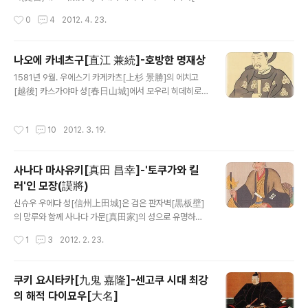
서도 뼈를 혀로 골라내서는 손으로 집어 상 위에 놓았다. 도
田 慶次郎 利太=토시오키[利大], 토시마스[利益]라고
작성시간
0
4
2012. 4. 23.
우세츠는 천둥 같은 큰소리를 지르며 화냈다. “계집애처럼
도 전해진다 ]는 기행(奇行)으로 유명하다. 카가[加賀] 10
뼈를 골라내며 쳐먹다니. 머리부터 입에 ..
0만석의 시조 마에다 토시이에[前田 利家]의 조카이다.
그러나 조카이긴 하지만 피가 연결되어 있지는 않다. 오다
나오에 카네츠구[直江 兼続]-호방한 명재상
노부나가[織田 信長]의 휘하였던 오와리[尾張] 아라코
글 내용
1581년 9월. 우에스기 카게카츠[上杉 景勝]의 에치고
성[荒子城]의 성주 마에다 토시히사[前田 利久]에게는
[越後] 카스가야마 성[春日山城]에서 모우리 히데히로
적자(嫡子)가 없었기에, 토시히사는 자기 마누라의 오빠인
[毛利 秀広]라는 무장이 카게카츠의 측근 나오에 노부츠
타키가와 기다이유우 마스시게[滝川 義太夫 益重]의 아
나[直江 信綱]와 야마자키 슈우센[山崎 秀仙]을 습격하
들을 양자로 들여 마에다 가문[前田家]를 잇게 하려고 하
작성시간
1
10
2012. 3. 19.
여 살해하였다. 모우리 히데히로는 ‘오타테의 난[御館の
였다. 이 양자로 들어온 인물이 바로 케이지로우[慶次郎]
乱]’에서 논공행상에 불만을 품고 이 둘을 원흉이라 생각하
이다. 하지만 노부나가는 이를 인정하지 않고 토시히사..
여 앙심을 품고 있었다. 카게카츠는 켄신[謙信] 때부터 우
사나다 마사유키[真田 昌幸]-'토쿠가와 킬
에스기 가문[上杉家] 집사(執事)의 가문인 나오에 노부츠
러'인 모장(謨將)
나[直江 信綱]가 후계자도 없이 살해당했기에 나오에 가
글 내용
문이 끊기는 것을 안타까워 하며, 자신의 시동[小姓] 히구
신슈우 우에다 성[信州上田城]은 검은 판자벽[黒板壁]
치 요로쿠[樋口 与六]에게 나오에 가문을 잇게 하였다. 이
의 망루와 함께 사나다 가문[真田家]의 성으로 유명하다.
히구치 요로쿠가 후에 우에스기 가문을 지탱하고 있다고
그러나 성의 역사를 보면 사나다 가문의 재성 기간은 마사
작성시간
1
3
2012. 2. 23.
칭송 받는 명신(名臣) 나오에 야마시로노카미 카네츠..
유키[昌幸]와 그의 장남 노부유키[信之]를 합쳐도 40년
에 불과하며, 그 뒤를 이어 들어온 센고쿠 가문[仙石家]은
85년이며, 그 다음을 이은 마츠다이라 가문[松平家]은 메
쿠키 요시타카[九鬼 嘉隆]-센고쿠 시대 최강
이지 유신[明治維新]까지 160년이라는 오랜 기간 이 성
의 해적 다이묘우[大名]
의 주인이었던 것이다. 덧붙여 이야기하자면 현재 남아있
글 내용