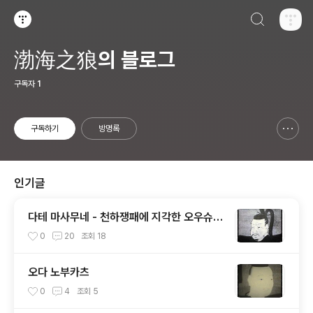
검색하기
티스토리
渤海之狼의 블로그
구독자
1
구독하기
방명록
신고하기 레이어
열기
인기글
다테 마사무네 - 천하쟁패에 지각한 오우슈우
패왕[奥州覇王]의 100만석 꿈
0
20
조회
18
오다 노부카츠
0
4
조회
5