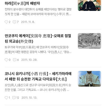
하라[関ヶ原]의 배반자
고 하며, 9월 15일에 행해지는 것은 1600년 9월 15일에
글 내용
일어난 세키가하라 전투[関ヶ原合戦]에서의 패전을 잊지
천하의 분수령이 대전투의 승패를 배반이라는 행위로 결정
않기 위함이라고 한다. 묘우엔 사[妙円寺]는 시마즈 군
짓게 한 인물 – 때문에 코바야카와 히데아키[小早川 秀
[島津軍]의 대장이었던 시마즈 요시히로[島津 義弘]의
秋]는 ‘사상 최대의 배반자’라는 오명을 역사에 남기고 있
작성시간
2
7
2011. 11. 8.
위패를 안치한 절이다. [묘우엔 사 참배[妙円寺詣り]] 시
다. 히데아키는 히데요시[秀吉]의 부인 키타노만도코로
마즈 요시히로는 세키가하라의 패장이다..
[北政所]의 오빠 키노시타 이에사다[木下 家定]의 아들
로 태어났지만, 히데요시 부부에게 자식이 없었기에 양자
안코쿠지 에케이[安国寺 恵瓊]-오해로 점철
가 되어 키타노만도코로의 손에 키워졌다. 이 즈음에는 히
된 외교승(外交僧)
데토시[秀俊]라는 이름을 썼다. 1588년. 히데요시는 쥬라
글 내용
쿠테이[聚楽第]에 고요우제이 텐노우[後陽成 天皇]의
토쿠가와 막부[徳川幕府] 때 안코쿠지 에케이[安国寺
행행(行幸)을 주청하여 성사시켰는데, 7살의 히데아키도
恵瓊]에 대한 평판은 굉장히 나빴다. ‘우인(愚人)’, ‘영승
이 영광스런 자리에 참석할 수 있었다. 이 즈음 히데아키는
(佞僧)’, ‘요승(妖僧)’ 등 최저의 표현으로 기록되어 비난
작성시간
0
6
2011. 10. 28.
히데요시의 후계자로 여겨지고 있었던 것이다. 하지만 다
받았다. 이는 세키가하라 전쟁[関ヶ原の戦い] 때 모우리
음 해인 1589년에 히데요시의 애첩 요도도노[淀殿]가..
테루모토[毛利 輝元]를 서군의 총수로 내세워 쓰라린 패
전의 맛보게 만들었고, 그에 따라 120만석이었던 영지를
코니시 유키나가[小西 行長] - 세키가하라에
단번에 37만석으로 떨어뜨린 장본인으로 여겨졌기 때문이
서 패한 뒤 승천한 기독교 다이묘우[大名]
다. 하지만 이는 주로 모우리 가문[毛利家]가 퍼뜨린 악담
글 내용
인 듯 하다. 우선 그에 대해선 나중에 이야기하기로 하고,
상인(商人)출신으로 센고쿠 다이묘우[戦国大名]까지 승
안코쿠지 에케이라고 하면 오다 노부나가[織田 信長]의
진한 인물. 그리고 기독교도. – 코니시 유키나가[小西 行
횡사(橫死)와 히데요시[秀吉]의 천하제패를 예언한 통찰
長]는 센고쿠 무장으로서 이색적인 존재이다. 상인으로서
작성시간
1
12
2011. 10. 13.
력이나 안목으로 유명하다. 1573년. 당시 모우리[毛利]의
의 특질은 언변이 뛰어난 외교관, 경제감각을 갖춘 행정관
외교승이었던 에케이는 쇼우군[将軍..
으로 발현되었다. 거기에 무인으로서도 재능도 상당하여,