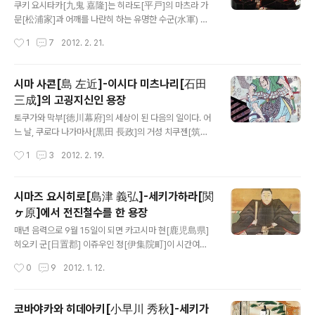
는 우에다 성[上田城]의 망루는 센고쿠 가문이 있을 때 세
쿠키 요시타카[九鬼 嘉隆]는 히라도[平戸]의 마츠라 가
워진 것이다. 이와 같이 우에다 성[上田城]과 사나다 가문
문[松浦家]과 어깨를 나란히 하는 유명한 수군(水軍) 대
[真田家]의 연결성은 역사적 시간상으로 보면 가장 짧지
장이다. 요시타카의 선조는 키이[紀伊] 무로 군[牟婁郡]
작성시간
1
7
2012. 2. 21.
만, 사람들의 역사적 지식상에는 센고쿠 가문이나 마츠다
쿠키 포[九鬼浦] 출신으로, 요시타카의 조부 즈음부터 시
이라 가문의 이름이 우에다 성과 연결되는 일은..
마[志摩]에 살았으며, 요시타카는 시마 7개 섬[志摩七
島]의 수군을 휘하에 둔 후 오다 노부나가[織田 信長]를
시마 사콘[島 左近]-이시다 미츠나리[石田
섬기게 되었다. 쿠키 수군의 위력은 뭐라 해도 유럽에서 전
三成]의 고굉지신인 용장
래한 화포중심의 새로운 장비였다. 1578년 6월. 요시타카
글 내용
는 거함 7척을 이끌고, 키이의 사이가 포[雑賀浦] 앞에서
토쿠가와 막부[徳川幕府]의 세상이 된 다음의 일이다. 어
이시야마혼간지[石山本願寺] 측에 선 키이 사이가[雑
느 날, 쿠로다 나가마사[黒田 長政]의 거성 치쿠젠[筑前]
賀]의 수군 500척을 ‘유럽의 화술[蛮国之火術]’로 격파
후쿠오카 성[福岡城]에서 무사들이 모여 세키가하라 전투
작성시간
1
3
2012. 2. 19.
하였다. 사이가의 고전적 해적(海賊)의 전법으로는 신병기
[関ヶ原合戦]에 대한 이야기를 나누고 있었다. 그때 한 무
화포를 장비한 쿠키 수군에 승리할 방도가..
사가 “이시다 미츠나리[石田 三成]의 사무라이 대장[侍
大将] 시마 사콘[島 左近]은 정말 무서웠지. 지금도 눈 앞
시마즈 요시히로[島津 義弘]-세키가하라[関
에 있는 듯 생생하게 기억난다니까”고 몸서리치며 말하자,
ヶ原]에서 전진철수를 한 용장
그곳에 있던 사람들 모두가 자기들도 그러하다며 수긍하였
글 내용
다. 그러나 그 시마 사콘이 당시 어떤 모습을 하고 있었는지
매년 음력으로 9월 15일이 되면 카고시마 현[鹿児島県]
에 대해서는 각자의 기억들이 달라 서로 맞지가 않았다. 그
히오키 군[日置郡] 이쥬우인 정[伊集院町]이 시간여행
래서 마침 쿠로다 가문에 있던 미츠나리의 옛 가신(家臣)
의 무대라도 된 듯 센고쿠 시대처럼 갑주를 몸에 걸친 무사
작성시간
0
9
2012. 1. 12.
이었던 사람을 불러다 물어보았다. 그 가신의 말에 따르면
들이 오며 “체스토! 세키가하키라”를 외치면서 행진한다.
투구의 앞장식[立物]은 삼 척(尺)..
‘체스토[チェスト]’라는 것은 카고시마 방언으로 ‘치쿠쇼
우[畜生]’라는 의미이며 화 났을 때나 분노했을 때 표현하
코바야카와 히데아키[小早川 秀秋]-세키가
는 단어이다. 이 행사를 ‘묘우엔 사 참배[妙円寺詣り]’라