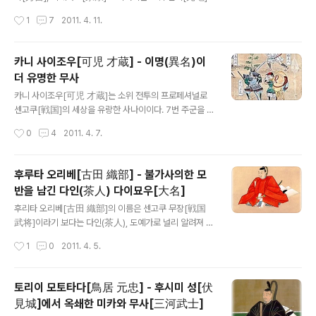
이라는 거대한 영지에서 단번에 스오우[周防], 나가토[長
텐쇼우[天正]의 천하 통일기에 저 3명과 가까이 하며 백만
작성시간
1
7
2011. 4. 11.
門] 2개국으로 감봉된 당사자 - 그것이 모우리 테루모토
석의 기초를 쌓아 올린, 센고쿠[戦国] 역사에서도 특필할
[毛利 輝元]이다. 테루모토는 시대의 영..
만한 무장이었다. 토시이에는 14살 때 당시 나고야[那古
野] 성주였던 4살 연상의 오다 노부나가[織田 信長]를 섬
카니 사이조우[可児 才蔵] - 이명(異名)이
겼고, 같은 해 처음으로 전쟁터에 나섰다. 19살 때 노부나
더 유명한 무사
가가 노부나가의 동생 노부유키[信行]를 공격한 이노우 전
글 내용
투[稲生の合戦]에서 노부유키의 청년 친위대장[小姓頭]
카니 사이조우[可児 才蔵]는 소위 전투의 프로페셔널로
미야이 칸베에[宮井 勘兵衛]라는 강적을 쓰러뜨리는 공
센고쿠[戦国]의 세상을 유랑한 사나이이다. 7번 주군을 바
적을 세웠다. 이 즈음 토시이에는 카부키모노[かぶき者]
꾸지 않으면 한 사람의 무장이라는 말할 수 없다 – 고 일컬
작성시간
0
4
2011. 4. 7.
로 성질이 급하여 자주 남과 싸웠다. ‘카부키모노’라는 것은
어지는 센고쿠의 풍조가 바로 그의 인생이었다. 미노[美
기발하고 특이한 복장이나 행동을 해서..
濃]의 사이토우 타츠오키[斎藤 竜興]를 시작으로, 시바타
카츠이에[柴田 勝家], 아케치 미츠히데[明智 光秀], 오
후루타 오리베[古田 織部] - 불가사의한 모
다 노부타카[織田 信孝], 하시바 히데츠구[羽柴 秀次],
반을 남긴 다인(茶人) 다이묘우[大名]
마에다 토시이에[前田 利家], 후쿠시마 마사노리[福島
글 내용
正則] 등 주군을 바꾸가며 전전하였다. 이런 식이었기에
후리타 오리베[古田 織部]의 이름은 센고쿠 무장[戦国
사이조우의 행동은 언제나 조직에서 벗어난 부분이 있었던
武将]이라기 보다는 다인(茶人), 도예가로 널리 알려져 있
것 같다. 하시바 히데츠구[羽柴 秀次]를 섬기고 있을 즈음
다. 특히 ‘오리베 애호[織部好み]’라 불리는 기발한 그릇
작성시간
1
0
2011. 4. 5.
의 일이다. 1584년 히데요시[秀吉]와 이에야스[家康]간
모양과 특색있는 문양을 가진 도기(陶器)를 창시하였고,
에 코마키-나가쿠테 전투[小牧・長久手の戦..
그것이 지금 ‘오리베야키[織部焼]’라는 이름으로 명물이
되어 있다. 오리베는 센노 리큐우[千 利休]에게 사사 받아
토리이 모토타다[鳥居 元忠] - 후시미 성[伏
후세에 리큐우 칠철[利休七哲]의 한 사람으로 꼽힐 정도
見城]에서 옥쇄한 미카와 무사[三河武士]
인 다인 다이묘우[茶人大名]이다. 그러한 오리베였기에
글 내용