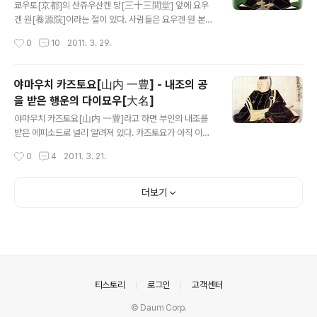
특별한 무공은 없었다. 다도를 좋아했던 히데요시[秀吉]에
쿄우토[京都]의 산쥬우산켄 당[三十三間堂] 앞에 요우
게 총애를 받아 히데요시의 말상대인 ‘오토키슈우[御咄
겐 원[養源院]이라는 절이 있다. 사람들은 요우겐 원 본당
衆]’까지 출세하였다. 스승으로 섬긴 리큐우가 히데요시의
의 천장을 일컬어, ‘혈천정[血天井]’이라고 하다. 기분 나
작성시간
0
10
2011. 3. 29.
분노를 사 자살을 언도 받은 뒤 오리베의 명성은 한층 더 높
쁜 흑색으로 천장에 늘러 붙은 혈흔 – 그것이 장렬한 낙성
아져, 오리베의 저택에는 다이묘우나 다인(..
을 보여준 후시미 성[伏見城]의 수비장수 토리이 모토타
다[鳥居 元忠]와 그의 사졸들이 흘린 피였던 것이다. 절의
야마우치 카즈토요[山内 一豊] - 내조의 공
역사가 전하는 바에 따르면 이 절은 토요토미노 히데요시
을 받은 행운의 다이묘우[大名]
[豊臣 秀吉]의 측실 요도도노[淀殿]가 망부 아자이 나가
글 내용
마사[浅井 長政]의 명복을 빌기 위해 건립하였지만 나중
야마우치 카즈토요[山内 一豊]라고 하면 부인의 내조를
에 화재로 소실된 것을 요도도노의 동생이며 토쿠가와 히
받은 에피소드로 널리 알려져 있다. 카즈토요가 아직 이에
데타다[徳川 秀忠]의 부인 수우겐인[崇源院]이 재건한
몬[猪右衛門]이라는 이름으로 오다 노부나가[織田 信
작성시간
0
4
2011. 3. 21.
것이라고 한다. 재건할 때 에도 막부[江戸幕府]는 토요토
長]를 섬기던 하급무사였을 때의 이야기이다. 어느 날 아즈
미 가문[豊臣家]이 세웠던 절을 재건시킬 수 없다..
치[安土]의 성 아래에 동국(東國)에서 가장 뛰어나다는
말(馬)을 팔러 온 사람이 있었다. 오다 가문의 무사들은 누
더보기
구나가 그 말을 보고 경탄하였지만 그런 만큼 비쌌기에 아
무도 사질 못하였다. 카즈토요도 예외는 아니었다. 사기는
커녕 자신과 부인 둘의 생활조차 근근한 처지였다. 카즈토
요는 한숨을 쉬면서 집에 돌아와서는, “가난하다는 것은 참
안타까운 일이로군. 저렇게 멋진 말이 있다면 노부나가님
의 열병식 때 멋진 모습을 보여 드릴 수 있을텐데…” 하고
의안내
티스토리
로그인
고객센터
혼잣말을 하였다. 이를 곁에서 부인 치요[千..
© Daum Corp.