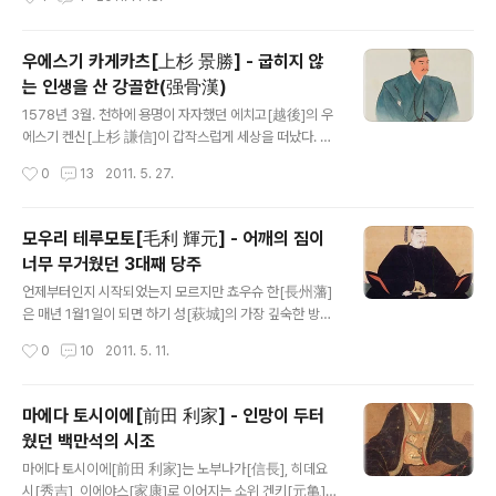
된 일화의 대부분에서 그런 특징을 옅볼 수 있다. 미츠나리
시 오다 가문[織田家]의 쵸우고쿠[中国] 모우리 공략[毛
는 뛰어난 재치로 인해 히데요시를 섬기게 되었다..
利攻め]을 담당하고 있던 하시바 히데요시[羽柴 秀吉]에
게 히데이에(당시는 하치로우[八郎])의 후사를 부탁하여,
우에스기 카게카츠[上杉 景勝] - 굽히지 않
이에 응한 히데요시는 나중에 히데이에를 유자(猶子)[각
는 인생을 산 강골한(强骨漢)
주:1]로 삼게 된다. 히데이에는 히데요시에게 많은 사랑을
글 내용
받았고, 이름글자도 히데요시의 ‘히데[秀]’를 하사 받아 하
1578년 3월. 천하에 용명이 자자했던 에치고[越後]의 우
치로우[八郎]에서 히데이에[秀家]로 바뀌었으며, 히데요
에스기 켄신[上杉 謙信]이 갑작스럽게 세상을 떠났다. 켄
시 덕분에 관위도 계속해서 승진하였다. 1594년 조선침략
신은 평생 부인을 맞이하지 않았기에 친자식이 없어 자연
작성시간
0
13
2011. 5. 27.
중 공적을 세워 24살의 젊은 나이로 곤츄우나곤[権中納
스레 후계 다툼은 켄신의 양자 중 둘로 압축되었다. 한 사람
言]에 임명 받아, ’ 비젠 츄우나곤[備前中..
은 동족 나가오 마사카게[長尾 政景]와 켄신의 누나 센토
우인[仙桃院]과의 사이에서 태어난 카게카츠[景勝], 또
모우리 테루모토[毛利 輝元] - 어깨의 짐이
한 사람은 오다와라 성[小田原城]의 성주 호우죠우 우지
너무 무거웠던 3대째 당주
야스[北条 氏康]의 아들 카게토라[景虎]였다. 카게카츠
글 내용
는 부친 마사카게가 켄신에게 반란을 일으켰다 항복한 뒤
언제부터인지 시작되었는지 모르지만 쵸우슈 한[長州藩]
우사미 사다미츠[宇佐美 定満]에게 살해당했기 때문에,
은 매년 1월1일이 되면 하기 성[萩城]의 가장 깊숙한 방에
어려서부터 모친과 함께 켄신 아래서 자랐는데, 켄신과는
서 비밀 회의가 열렸다고 한다. 중신들이 번주(藩主)에게
작성시간
0
10
2011. 5. 11.
친척인 것도 있어 켄신에게 귀여움 받으면서 자랐다. 켄신
신년 인사를 올린 뒤, 필두 가로가 앞에 나아가, “올해는 어
은 카게카츠를 위해서 손수 습자첩(習字帖)을 만..
떻게 할까요?”라 물으면 번주가 “아직 이르네”라 답하는,
아주 간단한 의식이었다고 전해진다. 이 이야기의 진위여
마에다 토시이에[前田 利家] - 인망이 두터
부는 확실하지 않으나, 세키가하라 전쟁[関ヶ原の役] 때
웠던 백만석의 시조
의 원한을 잊지 않고 복수전의 시기를 주종간에 문답한다
글 내용
는 것이 정말 쵸우슈우[長州]다운 전설이라고 할 수 있다.
마에다 토시이에[前田 利家]는 노부나가[信長], 히데요
세키가하라 전쟁에서 패하여 츄우고쿠[中国] 8개국[国]
시[秀吉], 이에야스[家康]로 이어지는 소위 겐키[元亀] -