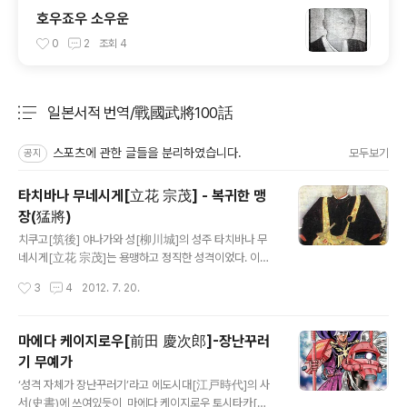
호우죠우 소우운
0
2
조회
4
일본서적 번역/戰國武將100話
분류 전체보기
주요 글 목록
스포츠에 관한 글들을 분리하였습니다.
모두보기
공지
타치바나 무네시게[立花 宗茂] - 복귀한 맹
장(猛將)
글 내용
치쿠고[筑後] 야나가와 성[柳川城]의 성주 타치바나 무
네시게[立花 宗茂]는 용맹하고 정직한 성격이었다. 이러
성격 덕분에 나중에 기적적인 복귀를 할 수 있게 된다. 무네
작성시간
3
4
2012. 7. 20.
시게는 큐우슈우[九州]의 강호인 오오토모 씨[大友氏]의
일족 타카하시 죠우운[高橋 紹運]의 아들로 태어났지만
타치바나 도우세츠[立花 道雪]의 양자가 되었다. 이 도우
마에다 케이지로우[前田 慶次郎]-장난꾸러
세츠라는 인물은 오오토모 가문에서도 굴지의 명장이었다.
기 무예가
무네시게는 이 도우세츠에게 스파르타 교육을 받으며 키워
글 내용
졌다. 예를 들면 이런 일화가 전해진다. 식사 중의 일이다.
‘성격 자체가 장난꾸러기’라고 에도시대[江戸時代]의 사
도우세츠가 보자 무네시게는 생선의 뼈를 발라내며 입안에
서(史書)에 쓰여있듯이, 마에다 케이지로우 토시타카[前