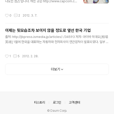
문이 끊기는 것을 안타까워 하며, 자신의 시동[小姓] 히구
나오는 점占입니다. 하는 곳은 http://www.capcom.co.
치 요로쿠[樋口 与六]에게 나오에 가문을 잇게 하였다. 이
jp/sengoku/uranai.html 처음에 이런 화면이 나오는데,
히구치 요로쿠가 후에 우에스기 가문을 지탱하고 있다고
태어난 해와 날짜 그리고 혈액형을 입력하신 후 진단한다
작성시간
0
2
2012. 3. 7.
칭송 받는 명신(名臣) 나오에 야마시로노카미 카네츠..
[診断する]라는, 를 클립하시면 됩니다. 저의 경우... 토쿠
가와 이에야스[徳川 家康] 타입이라 나오는군요. ...맘에
안 드는군요. 설명부분 해석. 토쿠가와 이에야스 타입인 당
이제는 뒷모습조차 보이지 않을 정도로 앞선 한국 기업
신은, 지기 싫어하는 성격이기에 "나는 1억만 파워를 가지
글 내용
고 있다!" 며 뭐라는지 알 수 없는 거짓말을 합니다만, 그런
출처: http://jbpress.ismedia.jp/articles/-/34593 저자: 아이바 히데오[相場
거짓말이 효과를 나타내어 거물이 될 수도 있습니다. 로보
英雄] 1월에 한국을 대표하는 자동차와 전자회사의 연간업적이 발표되었다. 일부 전
트처럼 강하고 믿을 수 있는 부하와 만나게 됩니다만, 그 부
문지나 비지니스 잡지에서는 크게 보도하였지만, 일본 주요 신문사나 방송국에서 세
하가 더 주목을 받기에, 정작 자신은 주목을 받지 못하..
부사항까지 전한 곳은 극히 일부였다. 대지진의 영향이나 엔고, 태국 홍수피해 등 일
작성시간
1
5
2012. 2. 28.
본기업을 둘러싼 환경이 가혹할 정도로 좋지 않아 주력업종인 자동차, 전자업계의 업
적은 참담하였다. 일본기업은 한국기업에 지분률을 계속 빼앗기고 있는데, 그 요인은
외부의 돌발적인 사건만으로 그렇게 된 것이 아니다. 일본 회사들이 한 묶음이 되더
더보기
라도 한국 주요기업에게는 안 된다. 2월 초순. 일본의 종합전기, 민간 대형 전기업계
의 2012년 3월의 연결 업적 ..
의안내
티스토리
로그인
고객센터
© Daum Corp.