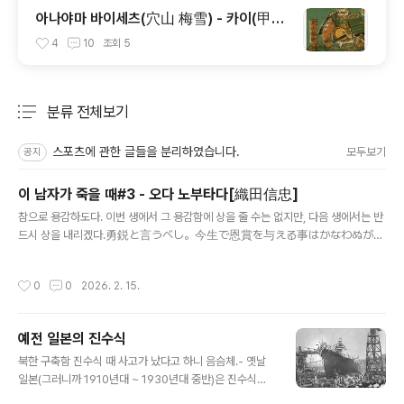
아나야마 바이세츠(穴山 梅雪) - 카이(甲
斐)의 배신자
4
10
조회
5
분류 전체보기
주요 글 목록
스포츠에 관한 글들을 분리하였습니다.
모두보기
공지
이 남자가 죽을 때#3 - 오다 노부타다[織田信忠]
글 내용
참으로 용감하도다. 이번 생에서 그 용감함에 상을 줄 수는 없지만, 다음 생에서는 반
드시 상을 내리겠다.勇鋭と言うべし。今生で恩賞を与える事はかなわぬが、
願わくば来世において授けようぞ 혼노우사의 변(本能寺の変)이 터졌을 때, 아
버지 오다 노부나가[織田信長]가 곤경에 빠졌다는 급보를 받은 후계자 오다 노부타
작성시간
0
0
2026. 2. 15.
다[織田信忠]는 혼노우사에서 멀지 않은 묘우가쿠사[妙覚寺]에 머물고 있었다. 곧
바로 구원에 나서려 했으나, 도중에 아버지의 부고를 듣고 발길을 돌려 황태자의 거
처인 니죠우고쇼[二条御所]로 향했다. 노부타다는 황태자 일행을 안전하게 내보낸
예전 일본의 진수식
후, 방어 시설조차 없는 이 고쇼에서 농성하기로 결심했다. 일부에서는 탈출을 권유
글 내용
했지만, 노부타다의 결심은 확고했다. "이렇게 반란을 일으킨 자들이다. 분명 철저히
북한 구축함 진수식 때 사고가 났다고 하니 음슴체.- 옛날
준비했을..
일본(그러니까 1910년대 ~ 1930년대 중반)은 진수식을
꽤나 성대하게 치룸.- 5000톤급 순양함 이상일 경우 텐노