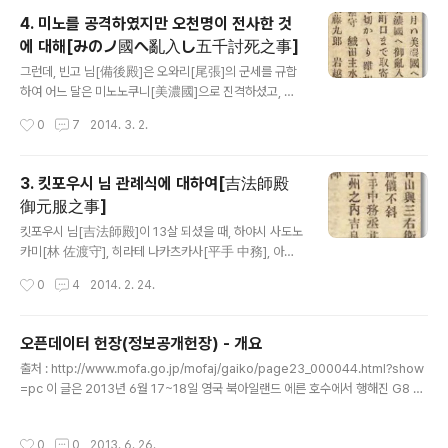
年5月に(1/3) jbpress.ismedia.jp 북한군은 겨울과 여름에 각각 훈련을 한다. 매
4. 미노를 공격하였지만 오천명이 전사한 것
년 12월 1일부터 3월말까지 겨울훈련이, 7월1일부터 9월말까지 여름훈련이 실시된
에 대해[みのノ國へ亂入し五千討死之事]
다. 이러한 정기훈련과는 별도로 특별훈련도 있다. 되돌아보니 1992년 5월에 인민
글 내용
무력부와 호위사령부간에 죽음도 불사하는 "주석궁 공방 훈련"이 실시되었다. 이것
그런데, 빈고 님[備後殿]은 오와리[尾張]의 군세를 규합
은 어떤 훈..
하여 어느 달은 미노노쿠니[美濃國]으로 진격하셨고, 또
다음 달은 미카와노쿠니[三川の國]에 출격하셨다. 어느
작성시간
0
7
2014. 3. 2.
때인지 9월 3일. 오와리 국내의 군세를 이끄시고는 미노노
쿠니에 침공하셨다. 이곳저곳에 불을 지르며 진격하셨고,
9월 22일에 사이토우 야마시로 도우산[斎藤 山城 道三]
3. 킷포우시 님 관례식에 대하여[吉法師殿
의 거성 이나바야마[稲葉山]의 산 밑의 마을들을 목표로
御元服之事]
불지르며 마을 입구까지 다가갔으나, 이미 밤에 가까운 오
글 내용
후 4시 전후가 되었기에 군세를 물리려 하셨다. 군세의 반
킷포우시 님[吉法師殿]이 13살 되셨을 때, 하야시 사도노
정도가 철수 하였을 즈음에, 야마시로 도우산이 갑자기 남
카미[林 佐渡守], 히라테 나카츠카사[平手 中務], 아오
쪽을 향해서 돌격해 왔다. 반격에 나섰지만 여기저기 무너
야마 요소우에몬[青山 與三右衛門], 나이토우 쇼우스케
작성시간
0
4
2014. 2. 24.
졌기에 수비하지를 못하였고, 빈고 님의 동생 오다 요지로
[内藤 勝介]를 거느리시어, 후루와타리 성[古渡の御城]
우[織田 與次郎], 오다 이나바노카미[織田 ..
에서 관례식을 치르시고는, 오다 사부로우 노부나가[織田
三郎 信長]라는 이름을 칭하게 되셨다. 주연과 축하연이
오픈데이터 헌장(정보공개헌장) - 개요
무척이나 성대히 치러졌다. 다음 해, 오다 사부로우 노부나
글 내용
출처 : http://www.mofa.go.jp/mofaj/gaiko/page23_000044.html?show
가는 성인이 된 기념으로 데뷔전을 치르게 되었다. 이때 히
=pc 이 글은 2013년 6월 17~18일 영국 북아일랜드 에른 호수에서 행해진 G8 서
라테 나카츠카스노죠우[平手 中務丞]가 여러 준비를 해
밋의 정상회의 공동선언문에서 언급된 ‘오픈 데이터 헌장’을 해석한 것이다. 세계는
주었는데, 그 모습은 빨간 줄이 그어진 두건, 하오리, 말에
데이터나 정보를 이용한 기술이나 사회 미디어에 의해 촉진된 국제적인 움직임의 가
도 갑옷을 걸친 모습이었다. (노부나가는) 스루가[駿河]의
작성시간
0
0
2013. 6. 26.