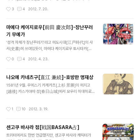
성격 덕분에 나중에 기적적인 복귀를 할 수 있게 된다. 무네
작성시간
3
4
2012. 7. 20.
시게는 큐우슈우[九州]의 강호인 오오토모 씨[大友氏]의
일족 타카하시 죠우운[高橋 紹運]의 아들로 태어났지만
타치바나 도우세츠[立花 道雪]의 양자가 되었다. 이 도우
마에다 케이지로우[前田 慶次郎]-장난꾸러
세츠라는 인물은 오오토모 가문에서도 굴지의 명장이었다.
기 무예가
무네시게는 이 도우세츠에게 스파르타 교육을 받으며 키워
글 내용
졌다. 예를 들면 이런 일화가 전해진다. 식사 중의 일이다.
‘성격 자체가 장난꾸러기’라고 에도시대[江戸時代]의 사
도우세츠가 보자 무네시게는 생선의 뼈를 발라내며 입안에
서(史書)에 쓰여있듯이, 마에다 케이지로우 토시타카[前
서도 뼈를 혀로 골라내서는 손으로 집어 상 위에 놓았다. 도
田 慶次郎 利太=토시오키[利大], 토시마스[利益]라고
작성시간
0
4
2012. 4. 23.
우세츠는 천둥 같은 큰소리를 지르며 화냈다. “계집애처럼
도 전해진다 ]는 기행(奇行)으로 유명하다. 카가[加賀] 10
뼈를 골라내며 쳐먹다니. 머리부터 입에 ..
0만석의 시조 마에다 토시이에[前田 利家]의 조카이다.
그러나 조카이긴 하지만 피가 연결되어 있지는 않다. 오다
나오에 카네츠구[直江 兼続]-호방한 명재상
노부나가[織田 信長]의 휘하였던 오와리[尾張] 아라코
글 내용
1581년 9월. 우에스기 카게카츠[上杉 景勝]의 에치고
성[荒子城]의 성주 마에다 토시히사[前田 利久]에게는
[越後] 카스가야마 성[春日山城]에서 모우리 히데히로
적자(嫡子)가 없었기에, 토시히사는 자기 마누라의 오빠인
[毛利 秀広]라는 무장이 카게카츠의 측근 나오에 노부츠
타키가와 기다이유우 마스시게[滝川 義太夫 益重]의 아
나[直江 信綱]와 야마자키 슈우센[山崎 秀仙]을 습격하
들을 양자로 들여 마에다 가문[前田家]를 잇게 하려고 하
작성시간
1
10
2012. 3. 19.
여 살해하였다. 모우리 히데히로는 ‘오타테의 난[御館の
였다. 이 양자로 들어온 인물이 바로 케이지로우[慶次郎]
乱]’에서 논공행상에 불만을 품고 이 둘을 원흉이라 생각하
이다. 하지만 노부나가는 이를 인정하지 않고 토시히사..
여 앙심을 품고 있었다. 카게카츠는 켄신[謙信] 때부터 우
센고쿠 바사라 점[戦国BASARA占]
에스기 가문[上杉家] 집사(執事)의 가문인 나오에 노부츠
글 내용
나[直江 信綱]가 후계자도 없이 살해당했기에 나오에 가
트위터에서도 한번 언급했지만, 센고쿠 바사라 캐릭터가