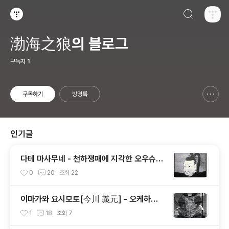
검색하기
티스토리
渤海之狼의 블로그
구독자
1
구독하기
방명록
신고하기 레이어
열기
인기글
다테 마사무네 - 천하쟁패에 지각한 오우슈우
패왕[奥州覇王]의 100만석 꿈
0
20
조회
22
이마가와 요시모토[今川 義元] - 오케하자
마[桶狭間]에 오명을 남긴 토우카이[東海]
1
18
조회
7
제일의 무장