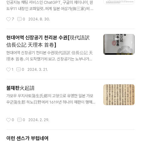
시간 10월 10일 오후 3시 45분(일본시간 같은 날 오후 5
인공지능 채팅 서비스인 ChatGPT, 구글의 제미나이, 윈
시 45분)부터 약 40분간 윤석열 한국 대통령과 한일정상
도우11 내장인 코파일럿..에게 일본 어삼가(御三家)에 대
회담을 가졌으며, 그 개요는 아래와 같습니다.양정상은 내
해 물어보았습니다. 우선 쳇지티피에 한국어로 물어보았습
작성시간
7
0
2024. 8. 30.
년 양국이 국교정상화 60주년을 맞이하는 것을 기반으로
니다. 전혀 딴 소리 하고 있죠.이이 가문井伊家은 후다이
하여 인적교류 추진, 경제 협력, 안보 분야에서..
No.1譜代筆頭라는 명칭이 따라 붙긴 하지만 어삼가는 아
니죠. 마츠다이라 가문松平家은 위 그림의 설명 그대로이
현대어역 신장공기 천리본 수권[現代語訳
긴 하지만 어삼가는 아니죠.시바 가문斯波家은... 시바이
信長公記 天理本 首卷]
누柴犬할 때의 '柴'를 썼네요. 발음은 같습니다만 왠지 웃
글 내용
기네요. 위 그림에서 설명대로 오다 노부나가와 관련이 있
현대어역 신장공기 천리본 수권現代語訳 信長公記 天
습니다. 신장공기信長公記의 수권首巻에서 자주 나오는
理本 首卷..이 도착했기에 보고. 신장공기는 노부나가織
부에이님武衛様는 저 시바 가문의 당주인 시바 요시카네
田信長의 일대기로, 오다 노부나가[織田信長]의 가신 오
작성시간
1
0
2024. 3. 21.
斯波義銀를 지칭합니다. 그러니 노부나가와 관련이 있기
오타 규우이치[太田牛一]가 쓴 책입니다.원래 이름은 신
는 하죠. 그러나 어쨌든 어삼가는 아닙니다. 그나저..
장기[信長記]였습니다.그러나 나가시노 전투[長篠の戦
い]의 삼단철포라던가, 오케하자마 전투[桶狭間の戦い]
불재판火起請
기습설이 나오는 오제 호안[小瀬甫庵]의 동명의 책 신장
글 내용
가모우 우지사토蒲生氏郷의 고향으로 유명한 일본 가모
기信長記가 더 유명해지다 보니, 현대에 와서는 구별을 위
우군蒲生郡 히노日野에서 1619년 하나의 재판이 행해
해 오오타의 것은 신장공기[信長公記], 오제 호안이 쓴 것
짐. 히노 산日野山의 이용을 두고 동측 9개 마을과 서측 9
은 그의 이름을 붙여 호안신장기[甫庵信長記]라고 합니
개 마을이 오랫동안 다툼. 오랫동안 다투다 보니 권리관계
다. 이 신장공기는 일반적으로,노부나가가 상경하는 1568
작성시간
0
0
2024. 2. 29.
가 꼬이고 꼬였는지 에도 막부江戸幕府도 어떻게 확정을
년부터 1982년까지의 15년간 1년당 1권씩 총 15권+태어
짓지 못한 듯 다툼의 시간만 흐름. 이때 서쪽 마을 측의 카
나면서 상경이전까지인 수권首卷해서 총 16권으로 알려
쿠베에角兵衛라는 사람이 한 제안을 함. 그것은 불재판火
져 있습니다..
이런 센스가 부럽네여
起請. 불에 달군 철편을 들어 화상이 적은 쪽이 승자, 심한