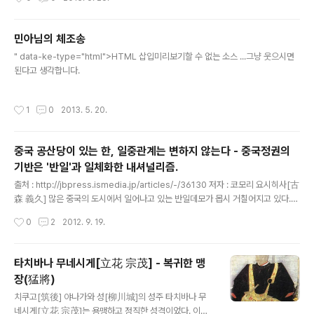
속을 눈 앞에서 보고 있다. 이는 보다 설명가능하며, 효율적이고 책임이 동반된 실효
군세가 배치된 미카와[三河]의 키라[吉良]와 오오하마
적인 행정이나 비즈니스를 구축하고, 경제성장을 촉진하는 커다란 가능성을 가져다
[大浜]에 병사를 보내어 이곳저곳에 불을 지르..
준다. 오픈 데이터는, 이러한 세계적인 움직임의 중심에 있다. 데이터로의 접속은 인
민아님의 체조송
간이나 조직의 생활을 개선하며, 국내 및 국가간 정보의 흐름을 개선하기 위한 시점
글 내용
이나 혁신을 진화시켜 간다...
" data-ke-type="html">HTML 삽입미리보기할 수 없는 소스 ...그냥 웃으시면
된다고 생각합니다.
작성시간
1
0
2013. 5. 20.
중국 공산당이 있는 한, 일중관계는 변하지 않는다 - 중국정권의
기반은 '반일'과 일체화한 내셔널리즘.
글 내용
출처 : http://jbpress.ismedia.jp/articles/-/36130 저자 : 코모리 요시히사[古
森 義久] 많은 중국의 도시에서 일어나고 있는 반일데모가 몹시 거칠어지고 있다.
일본이 센카쿠 제도[尖閣諸島]를 국유화한 일에 대한 중국 국민의 분노라고 한다.
작성시간
0
2
2012. 9. 19.
그러나 공산당 일당독재로 결사의 자유나 집회의 자유가 엄격하게 규제되고 있는 중
국에서 일반 국민부터 시작되는 자연발생적인 데모는 있을 수 없다. 정부당국이 묵인
혹은 선동하지 않는 한 다수의 인간이 모이는 것 자체가 허용되지 않기 때문이다. 때
타치바나 무네시게[立花 宗茂] - 복귀한 맹
문에 중국에서의 집회라던가 데모라는 것은 당국에게 있어서 수도꼭지를 조절하는
장(猛將)
것과 비슷하다. 수도꼭지에서 나오는 물의 양을 조절하는 것처럼, 항의의 움직임을
글 내용
어디까지 허용할 것인지 말이다. 중국의..
치쿠고[筑後] 야나가와 성[柳川城]의 성주 타치바나 무
네시게[立花 宗茂]는 용맹하고 정직한 성격이었다. 이러