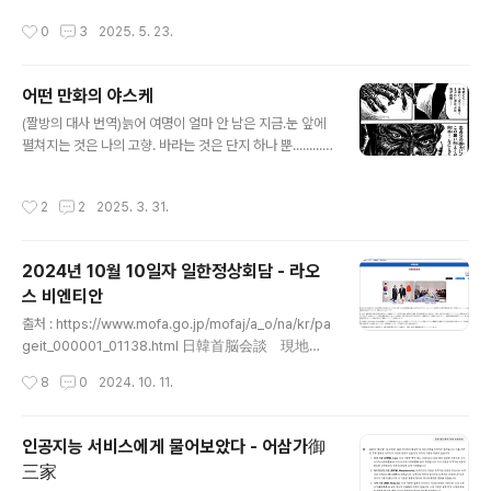
우天皇가 직접 참관하거나, 그의 황족 대리인名代이 파견
작성시간
0
3
2025. 5. 23.
됨.(이번 북한 구축함도 5000톤급 이상이라는 것 땜에 이
글 쓰는 듯)- 그러나 일반적으로는 해군대표로 해군대신海
軍大臣 또는 진수부사령장관- 건조측 대표로 해군조선소
어떤 만화의 야스케
장海軍工廠長이나 건조회사의 사장 등이 참여.- 일본이
글 내용
진수식을 성대히 하게 된 계기는, 1925년에 한 해군기술
(짤방의 대사 번역)늙어 여명이 얼마 안 남은 지금.눈 앞에
소장野田鶴雄造兵小将이 '군함명명식에 대하여'에서,
펼쳐지는 것은 나의 고향. 바라는 것은 단지 하나 뿐.........
건조기술이 미숙했을 때에는 선대(배 만들 때 올려 놓는
죽기 전에 단 한번고향의 대지를 이 발로 밟아보고 싶소. 타
곳)에서 고장 없이 진수하는 것이 배 만드는 당사자에게 있
다나가 공의 힘으로이 소원을 들어주십시오.부디! 부디!! =
작성시간
2
2
2025. 3. 31.
어서 공사 중 가장 어려운 때이기에..
=== 요근래 어새신 크리드 새도우즈의 야스케로 시끄러웠
다보니 생각나는 작품.짤방은 만화 '시구루이'로 유명한 난
죠우 노리오南條範夫의 소설 스루가성 어전시합駿河城
2024년 10월 10일자 일한정상회담 - 라오
御前試合을 만화화한실력 ~스루가성어전시합~腕～駿
스 비엔티안
河城御前試合～의 망향望鄕편의 한 장면. ==== 역사
글 내용
상 야스케는 혼노우 사의 변本能寺の変 때 노부나가織田
출처 : https://www.mofa.go.jp/mofaj/a_o/na/kr/pa
信長의 죽음을 알게된 후 그의 후계자 노부타다織田信忠
geit_000001_01138.html 日韓首脳会談 現地時
에게로 가서 싸우다 항복. 아케치 '더 반란군노무새끼' 미츠
間10月10日午後3時45分（日本時間同日午後5時
작성시간
8
0
2024. 10. 11.
히데明智光秀는 그런 그를 보고는 '흑인는 동..
45分）から約40分間、ASEAN関連首脳会議に出
席するためラオス・ビエンチャンを訪問中の石破茂
内閣総理大臣は、尹錫悦（ユン・ソンニョwww.m
인공지능 서비스에게 물어보았다 - 어삼가御
ofa.go.jp ASEAN 관련 정상회의 참석차 라오스 비엔티
三家
안을 방문 중인 이시바 시게石破茂 내각총리대신은, 현지
글 내용