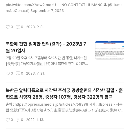
글 내용
쪽이 패자가 되는 것. 신이 굽어 살피어 죄가 있는 쪽에 화
pic.twitter.com/XAow9tmqzU — NO CONTEXT HUMANS 👤 (@Huma
상을 더 많이 입게 한다는 논리. 저 '카쿠베에'라는 인물은
nsNoContext) September 7, 2023
서쪽 마을 사람들이 먹여 살리고 있던 낭인이었다 함. 나름
똑똑하다는 평가를 받던 이 사람은 불재판 제안뿐만아니라
작성시간
0
0
2023. 9. 8.
서쪽 마을에 은혜를 입었다며 스스로..
북한에 관한 일미한 협의(결과) - 2023년 7
월 20일자
글 내용
7월 20일 오후 2시 즈음부터 약 2시간 반 동안, 나가노현
[長野県] 가루이자와[軽井沢]에서 북한에 관한 일미한
협의가 실시되었습니다. 회담에는 후나코시 타케히로[船
작성시간
0
0
2023. 7. 21.
越健裕] 아시아대양주 국장, 성 김 미국 대북담당 특별대
표 및 김건 한국 외교부 한반도평화교섭본부장이 참석했습
니다. 또 같은 날 삼자는 실무 만찬을 행했습니다. 후나코시
북한군 알력다툼으로 시작된 주석궁 공방훈련의 심각한 결말 - 훈
국장은 성 김 특별대표 및 김 본부장과 내일 21일에 걸쳐
련으로 사망자 28명, 중상자 107명, 경상자 322명의 참극
각각 의견을 교환할 예정입니다. 이러한 기회를 통해 삼자
글 내용
는 저번 주 12일 ICBM급 탄도미사일 발사와 19일 2발의
출처 : https://jbpress.ismedia.jp/articles/-/68398 저자 : JBpress - 곽문
탄도미사일 발사를 포함한 북한의 전례 없는 빈도와 태도
완 北朝鮮軍の軋轢で始まった主席宮攻防訓練の激しすぎる結末 訓練で
의 탄도미사일 발사를 강력히 비난하고, 이러한 도발 행위
死亡者28人、重傷者107人、 北朝鮮軍は冬季と夏季で演習を行う。毎
작성시간
0
0
2022. 1. 13.
는 지역 안보에 중대하고도 임박한 위협이자 국제사회에
年12月1日から3月末に冬季訓練が、7月1日から9月末に夏季訓練が行わ
대한 명백하고 심각한 도전이라는 인식..
れる。こういった定期訓練とは別に特別訓練もある。振り返れば、1992