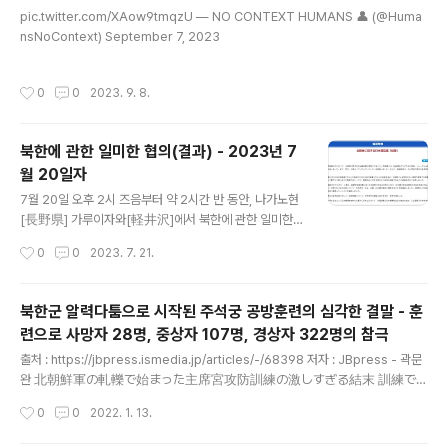
글 내용
쪽이 패자가 되는 것. 신이 굽어 살피어 죄가 있는 쪽에 화
pic.twitter.com/XAow9tmqzU — NO CONTEXT HUMANS 👤 (@Huma
상을 더 많이 입게 한다는 논리. 저 '카쿠베에'라는 인물은
nsNoContext) September 7, 2023
서쪽 마을 사람들이 먹여 살리고 있던 낭인이었다 함. 나름
똑똑하다는 평가를 받던 이 사람은 불재판 제안뿐만아니라
작성시간
0
0
2023. 9. 8.
서쪽 마을에 은혜를 입었다며 스스로..
북한에 관한 일미한 협의(결과) - 2023년 7
월 20일자
글 내용
7월 20일 오후 2시 즈음부터 약 2시간 반 동안, 나가노현
[長野県] 가루이자와[軽井沢]에서 북한에 관한 일미한
협의가 실시되었습니다. 회담에는 후나코시 타케히로[船
작성시간
0
0
2023. 7. 21.
越健裕] 아시아대양주 국장, 성 김 미국 대북담당 특별대
표 및 김건 한국 외교부 한반도평화교섭본부장이 참석했습
니다. 또 같은 날 삼자는 실무 만찬을 행했습니다. 후나코시
북한군 알력다툼으로 시작된 주석궁 공방훈련의 심각한 결말 - 훈
국장은 성 김 특별대표 및 김 본부장과 내일 21일에 걸쳐
련으로 사망자 28명, 중상자 107명, 경상자 322명의 참극
각각 의견을 교환할 예정입니다. 이러한 기회를 통해 삼자
글 내용
는 저번 주 12일 ICBM급 탄도미사일 발사와 19일 2발의
출처 : https://jbpress.ismedia.jp/articles/-/68398 저자 : JBpress - 곽문
탄도미사일 발사를 포함한 북한의 전례 없는 빈도와 태도
완 北朝鮮軍の軋轢で始まった主席宮攻防訓練の激しすぎる結末 訓練で
의 탄도미사일 발사를 강력히 비난하고, 이러한 도발 행위
死亡者28人、重傷者107人、 北朝鮮軍は冬季と夏季で演習を行う。毎
작성시간
0
0
2022. 1. 13.
는 지역 안보에 중대하고도 임박한 위협이자 국제사회에
年12月1日から3月末に冬季訓練が、7月1日から9月末に夏季訓練が行わ
대한 명백하고 심각한 도전이라는 인식..
れる。こういった定期訓練とは別に特別訓練もある。振り返れば、1992