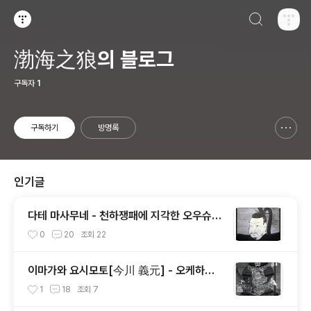
검색하기
티스토리
渤海之狼의 블로그
구독자
1
구독하기
방명록
신고하기 레이어
열기
인기글
다테 마사무네 - 천하쟁패에 지각한 오우슈우
패왕[奥州覇王]의 100만석 꿈
0
20
조회
22
이마가와 요시모토[今川 義元] - 오케하자
마[桶狭間]에 오명을 남긴 토우카이[東海]
1
18
조회
7
제일의 무장