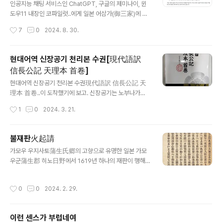
시간 10월 10일 오후 3시 45분(일본시간 같은 날 오후 5
인공지능 채팅 서비스인 ChatGPT, 구글의 제미나이, 윈
시 45분)부터 약 40분간 윤석열 한국 대통령과 한일정상
도우11 내장인 코파일럿..에게 일본 어삼가(御三家)에 대
회담을 가졌으며, 그 개요는 아래와 같습니다.양정상은 내
해 물어보았습니다. 우선 쳇지티피에 한국어로 물어보았습
작성시간
7
0
2024. 8. 30.
년 양국이 국교정상화 60주년을 맞이하는 것을 기반으로
니다. 전혀 딴 소리 하고 있죠.이이 가문井伊家은 후다이
하여 인적교류 추진, 경제 협력, 안보 분야에서..
No.1譜代筆頭라는 명칭이 따라 붙긴 하지만 어삼가는 아
니죠. 마츠다이라 가문松平家은 위 그림의 설명 그대로이
현대어역 신장공기 천리본 수권[現代語訳
긴 하지만 어삼가는 아니죠.시바 가문斯波家은... 시바이
信長公記 天理本 首卷]
누柴犬할 때의 '柴'를 썼네요. 발음은 같습니다만 왠지 웃
글 내용
기네요. 위 그림에서 설명대로 오다 노부나가와 관련이 있
현대어역 신장공기 천리본 수권現代語訳 信長公記 天
습니다. 신장공기信長公記의 수권首巻에서 자주 나오는
理本 首卷..이 도착했기에 보고. 신장공기는 노부나가織
부에이님武衛様는 저 시바 가문의 당주인 시바 요시카네
田信長의 일대기로, 오다 노부나가[織田信長]의 가신 오
작성시간
1
0
2024. 3. 21.
斯波義銀를 지칭합니다. 그러니 노부나가와 관련이 있기
오타 규우이치[太田牛一]가 쓴 책입니다.원래 이름은 신
는 하죠. 그러나 어쨌든 어삼가는 아닙니다. 그나저..
장기[信長記]였습니다.그러나 나가시노 전투[長篠の戦
い]의 삼단철포라던가, 오케하자마 전투[桶狭間の戦い]
불재판火起請
기습설이 나오는 오제 호안[小瀬甫庵]의 동명의 책 신장
글 내용
가모우 우지사토蒲生氏郷의 고향으로 유명한 일본 가모
기信長記가 더 유명해지다 보니, 현대에 와서는 구별을 위
우군蒲生郡 히노日野에서 1619년 하나의 재판이 행해
해 오오타의 것은 신장공기[信長公記], 오제 호안이 쓴 것
짐. 히노 산日野山의 이용을 두고 동측 9개 마을과 서측 9
은 그의 이름을 붙여 호안신장기[甫庵信長記]라고 합니
개 마을이 오랫동안 다툼. 오랫동안 다투다 보니 권리관계
다. 이 신장공기는 일반적으로,노부나가가 상경하는 1568
작성시간
0
0
2024. 2. 29.
가 꼬이고 꼬였는지 에도 막부江戸幕府도 어떻게 확정을
년부터 1982년까지의 15년간 1년당 1권씩 총 15권+태어
짓지 못한 듯 다툼의 시간만 흐름. 이때 서쪽 마을 측의 카
나면서 상경이전까지인 수권首卷해서 총 16권으로 알려
쿠베에角兵衛라는 사람이 한 제안을 함. 그것은 불재판火
져 있습니다..
이런 센스가 부럽네여
起請. 불에 달군 철편을 들어 화상이 적은 쪽이 승자, 심한