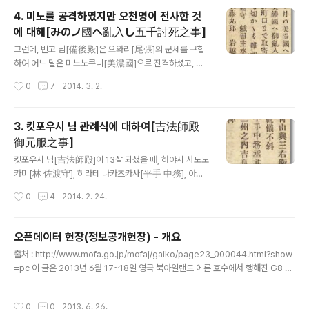
年5月に(1/3) jbpress.ismedia.jp 북한군은 겨울과 여름에 각각 훈련을 한다. 매
4. 미노를 공격하였지만 오천명이 전사한 것
년 12월 1일부터 3월말까지 겨울훈련이, 7월1일부터 9월말까지 여름훈련이 실시된
에 대해[みのノ國へ亂入し五千討死之事]
다. 이러한 정기훈련과는 별도로 특별훈련도 있다. 되돌아보니 1992년 5월에 인민
글 내용
무력부와 호위사령부간에 죽음도 불사하는 "주석궁 공방 훈련"이 실시되었다. 이것
그런데, 빈고 님[備後殿]은 오와리[尾張]의 군세를 규합
은 어떤 훈..
하여 어느 달은 미노노쿠니[美濃國]으로 진격하셨고, 또
다음 달은 미카와노쿠니[三川の國]에 출격하셨다. 어느
작성시간
0
7
2014. 3. 2.
때인지 9월 3일. 오와리 국내의 군세를 이끄시고는 미노노
쿠니에 침공하셨다. 이곳저곳에 불을 지르며 진격하셨고,
9월 22일에 사이토우 야마시로 도우산[斎藤 山城 道三]
3. 킷포우시 님 관례식에 대하여[吉法師殿
의 거성 이나바야마[稲葉山]의 산 밑의 마을들을 목표로
御元服之事]
불지르며 마을 입구까지 다가갔으나, 이미 밤에 가까운 오
글 내용
후 4시 전후가 되었기에 군세를 물리려 하셨다. 군세의 반
킷포우시 님[吉法師殿]이 13살 되셨을 때, 하야시 사도노
정도가 철수 하였을 즈음에, 야마시로 도우산이 갑자기 남
카미[林 佐渡守], 히라테 나카츠카사[平手 中務], 아오
쪽을 향해서 돌격해 왔다. 반격에 나섰지만 여기저기 무너
야마 요소우에몬[青山 與三右衛門], 나이토우 쇼우스케
작성시간
0
4
2014. 2. 24.
졌기에 수비하지를 못하였고, 빈고 님의 동생 오다 요지로
[内藤 勝介]를 거느리시어, 후루와타리 성[古渡の御城]
우[織田 與次郎], 오다 이나바노카미[織田 ..
에서 관례식을 치르시고는, 오다 사부로우 노부나가[織田
三郎 信長]라는 이름을 칭하게 되셨다. 주연과 축하연이
오픈데이터 헌장(정보공개헌장) - 개요
무척이나 성대히 치러졌다. 다음 해, 오다 사부로우 노부나
글 내용
출처 : http://www.mofa.go.jp/mofaj/gaiko/page23_000044.html?show
가는 성인이 된 기념으로 데뷔전을 치르게 되었다. 이때 히
=pc 이 글은 2013년 6월 17~18일 영국 북아일랜드 에른 호수에서 행해진 G8 서
라테 나카츠카스노죠우[平手 中務丞]가 여러 준비를 해
밋의 정상회의 공동선언문에서 언급된 ‘오픈 데이터 헌장’을 해석한 것이다. 세계는
주었는데, 그 모습은 빨간 줄이 그어진 두건, 하오리, 말에
데이터나 정보를 이용한 기술이나 사회 미디어에 의해 촉진된 국제적인 움직임의 가
도 갑옷을 걸친 모습이었다. (노부나가는) 스루가[駿河]의
작성시간
0
0
2013. 6. 26.