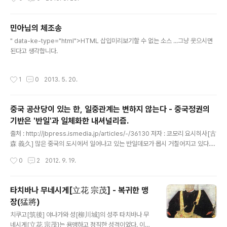
속을 눈 앞에서 보고 있다. 이는 보다 설명가능하며, 효율적이고 책임이 동반된 실효
군세가 배치된 미카와[三河]의 키라[吉良]와 오오하마
적인 행정이나 비즈니스를 구축하고, 경제성장을 촉진하는 커다란 가능성을 가져다
[大浜]에 병사를 보내어 이곳저곳에 불을 지르..
준다. 오픈 데이터는, 이러한 세계적인 움직임의 중심에 있다. 데이터로의 접속은 인
민아님의 체조송
간이나 조직의 생활을 개선하며, 국내 및 국가간 정보의 흐름을 개선하기 위한 시점
글 내용
이나 혁신을 진화시켜 간다...
" data-ke-type="html">HTML 삽입미리보기할 수 없는 소스 ...그냥 웃으시면
된다고 생각합니다.
작성시간
1
0
2013. 5. 20.
중국 공산당이 있는 한, 일중관계는 변하지 않는다 - 중국정권의
기반은 '반일'과 일체화한 내셔널리즘.
글 내용
출처 : http://jbpress.ismedia.jp/articles/-/36130 저자 : 코모리 요시히사[古
森 義久] 많은 중국의 도시에서 일어나고 있는 반일데모가 몹시 거칠어지고 있다.
일본이 센카쿠 제도[尖閣諸島]를 국유화한 일에 대한 중국 국민의 분노라고 한다.
작성시간
0
2
2012. 9. 19.
그러나 공산당 일당독재로 결사의 자유나 집회의 자유가 엄격하게 규제되고 있는 중
국에서 일반 국민부터 시작되는 자연발생적인 데모는 있을 수 없다. 정부당국이 묵인
혹은 선동하지 않는 한 다수의 인간이 모이는 것 자체가 허용되지 않기 때문이다. 때
타치바나 무네시게[立花 宗茂] - 복귀한 맹
문에 중국에서의 집회라던가 데모라는 것은 당국에게 있어서 수도꼭지를 조절하는
장(猛將)
것과 비슷하다. 수도꼭지에서 나오는 물의 양을 조절하는 것처럼, 항의의 움직임을
글 내용
어디까지 허용할 것인지 말이다. 중국의..
치쿠고[筑後] 야나가와 성[柳川城]의 성주 타치바나 무
네시게[立花 宗茂]는 용맹하고 정직한 성격이었다. 이러