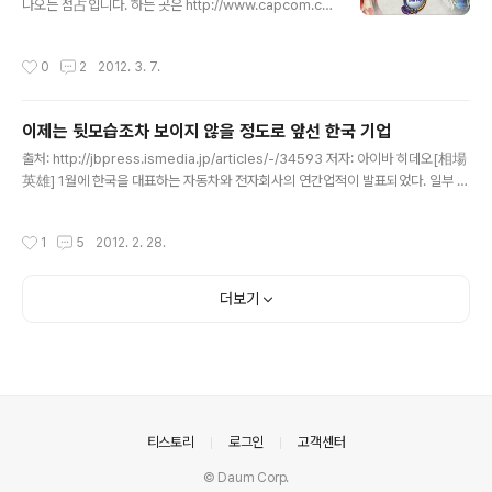
문이 끊기는 것을 안타까워 하며, 자신의 시동[小姓] 히구
나오는 점占입니다. 하는 곳은 http://www.capcom.co.
치 요로쿠[樋口 与六]에게 나오에 가문을 잇게 하였다. 이
jp/sengoku/uranai.html 처음에 이런 화면이 나오는데,
히구치 요로쿠가 후에 우에스기 가문을 지탱하고 있다고
태어난 해와 날짜 그리고 혈액형을 입력하신 후 진단한다
작성시간
0
2
2012. 3. 7.
칭송 받는 명신(名臣) 나오에 야마시로노카미 카네츠..
[診断する]라는, 를 클립하시면 됩니다. 저의 경우... 토쿠
가와 이에야스[徳川 家康] 타입이라 나오는군요. ...맘에
안 드는군요. 설명부분 해석. 토쿠가와 이에야스 타입인 당
이제는 뒷모습조차 보이지 않을 정도로 앞선 한국 기업
신은, 지기 싫어하는 성격이기에 "나는 1억만 파워를 가지
글 내용
고 있다!" 며 뭐라는지 알 수 없는 거짓말을 합니다만, 그런
출처: http://jbpress.ismedia.jp/articles/-/34593 저자: 아이바 히데오[相場
거짓말이 효과를 나타내어 거물이 될 수도 있습니다. 로보
英雄] 1월에 한국을 대표하는 자동차와 전자회사의 연간업적이 발표되었다. 일부 전
트처럼 강하고 믿을 수 있는 부하와 만나게 됩니다만, 그 부
문지나 비지니스 잡지에서는 크게 보도하였지만, 일본 주요 신문사나 방송국에서 세
하가 더 주목을 받기에, 정작 자신은 주목을 받지 못하..
부사항까지 전한 곳은 극히 일부였다. 대지진의 영향이나 엔고, 태국 홍수피해 등 일
작성시간
1
5
2012. 2. 28.
본기업을 둘러싼 환경이 가혹할 정도로 좋지 않아 주력업종인 자동차, 전자업계의 업
적은 참담하였다. 일본기업은 한국기업에 지분률을 계속 빼앗기고 있는데, 그 요인은
외부의 돌발적인 사건만으로 그렇게 된 것이 아니다. 일본 회사들이 한 묶음이 되더
더보기
라도 한국 주요기업에게는 안 된다. 2월 초순. 일본의 종합전기, 민간 대형 전기업계
의 2012년 3월의 연결 업적 ..
의안내
티스토리
로그인
고객센터
© Daum Corp.