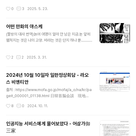
우天皇가 직접 참관하거나, 그의 황족 대리인名代이 파견
작성시간
0
3
2025. 5. 23.
됨.(이번 북한 구축함도 5000톤급 이상이라는 것 땜에 이
글 쓰는 듯)- 그러나 일반적으로는 해군대표로 해군대신海
軍大臣 또는 진수부사령장관- 건조측 대표로 해군조선소
어떤 만화의 야스케
장海軍工廠長이나 건조회사의 사장 등이 참여.- 일본이
글 내용
진수식을 성대히 하게 된 계기는, 1925년에 한 해군기술
(짤방의 대사 번역)늙어 여명이 얼마 안 남은 지금.눈 앞에
소장野田鶴雄造兵小将이 '군함명명식에 대하여'에서,
펼쳐지는 것은 나의 고향. 바라는 것은 단지 하나 뿐.........
건조기술이 미숙했을 때에는 선대(배 만들 때 올려 놓는
죽기 전에 단 한번고향의 대지를 이 발로 밟아보고 싶소. 타
곳)에서 고장 없이 진수하는 것이 배 만드는 당사자에게 있
다나가 공의 힘으로이 소원을 들어주십시오.부디! 부디!! =
작성시간
2
2
2025. 3. 31.
어서 공사 중 가장 어려운 때이기에..
=== 요근래 어새신 크리드 새도우즈의 야스케로 시끄러웠
다보니 생각나는 작품.짤방은 만화 '시구루이'로 유명한 난
죠우 노리오南條範夫의 소설 스루가성 어전시합駿河城
2024년 10월 10일자 일한정상회담 - 라오
御前試合을 만화화한실력 ~스루가성어전시합~腕～駿
스 비엔티안
河城御前試合～의 망향望鄕편의 한 장면. ==== 역사
글 내용
상 야스케는 혼노우 사의 변本能寺の変 때 노부나가織田
출처 : https://www.mofa.go.jp/mofaj/a_o/na/kr/pa
信長의 죽음을 알게된 후 그의 후계자 노부타다織田信忠
geit_000001_01138.html 日韓首脳会談 現地時
에게로 가서 싸우다 항복. 아케치 '더 반란군노무새끼' 미츠
間10月10日午後3時45分（日本時間同日午後5時
작성시간
8
0
2024. 10. 11.
히데明智光秀는 그런 그를 보고는 '흑인는 동..
45分）から約40分間、ASEAN関連首脳会議に出
席するためラオス・ビエンチャンを訪問中の石破茂
内閣総理大臣は、尹錫悦（ユン・ソンニョwww.m
인공지능 서비스에게 물어보았다 - 어삼가御
ofa.go.jp ASEAN 관련 정상회의 참석차 라오스 비엔티
三家
안을 방문 중인 이시바 시게石破茂 내각총리대신은, 현지
글 내용