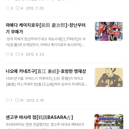
성격 덕분에 나중에 기적적인 복귀를 할 수 있게 된다. 무네
작성시간
3
4
2012. 7. 20.
시게는 큐우슈우[九州]의 강호인 오오토모 씨[大友氏]의
일족 타카하시 죠우운[高橋 紹運]의 아들로 태어났지만
타치바나 도우세츠[立花 道雪]의 양자가 되었다. 이 도우
마에다 케이지로우[前田 慶次郎]-장난꾸러
세츠라는 인물은 오오토모 가문에서도 굴지의 명장이었다.
기 무예가
무네시게는 이 도우세츠에게 스파르타 교육을 받으며 키워
글 내용
졌다. 예를 들면 이런 일화가 전해진다. 식사 중의 일이다.
‘성격 자체가 장난꾸러기’라고 에도시대[江戸時代]의 사
도우세츠가 보자 무네시게는 생선의 뼈를 발라내며 입안에
서(史書)에 쓰여있듯이, 마에다 케이지로우 토시타카[前
서도 뼈를 혀로 골라내서는 손으로 집어 상 위에 놓았다. 도
田 慶次郎 利太=토시오키[利大], 토시마스[利益]라고
작성시간
0
4
2012. 4. 23.
우세츠는 천둥 같은 큰소리를 지르며 화냈다. “계집애처럼
도 전해진다 ]는 기행(奇行)으로 유명하다. 카가[加賀] 10
뼈를 골라내며 쳐먹다니. 머리부터 입에 ..
0만석의 시조 마에다 토시이에[前田 利家]의 조카이다.
그러나 조카이긴 하지만 피가 연결되어 있지는 않다. 오다
나오에 카네츠구[直江 兼続]-호방한 명재상
노부나가[織田 信長]의 휘하였던 오와리[尾張] 아라코
글 내용
1581년 9월. 우에스기 카게카츠[上杉 景勝]의 에치고
성[荒子城]의 성주 마에다 토시히사[前田 利久]에게는
[越後] 카스가야마 성[春日山城]에서 모우리 히데히로
적자(嫡子)가 없었기에, 토시히사는 자기 마누라의 오빠인
[毛利 秀広]라는 무장이 카게카츠의 측근 나오에 노부츠
타키가와 기다이유우 마스시게[滝川 義太夫 益重]의 아
나[直江 信綱]와 야마자키 슈우센[山崎 秀仙]을 습격하
들을 양자로 들여 마에다 가문[前田家]를 잇게 하려고 하
작성시간
1
10
2012. 3. 19.
여 살해하였다. 모우리 히데히로는 ‘오타테의 난[御館の
였다. 이 양자로 들어온 인물이 바로 케이지로우[慶次郎]
乱]’에서 논공행상에 불만을 품고 이 둘을 원흉이라 생각하
이다. 하지만 노부나가는 이를 인정하지 않고 토시히사..
여 앙심을 품고 있었다. 카게카츠는 켄신[謙信] 때부터 우
센고쿠 바사라 점[戦国BASARA占]
에스기 가문[上杉家] 집사(執事)의 가문인 나오에 노부츠
글 내용
나[直江 信綱]가 후계자도 없이 살해당했기에 나오에 가
트위터에서도 한번 언급했지만, 센고쿠 바사라 캐릭터가