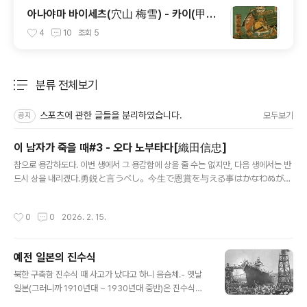
아나야마 바이세츠(穴山 梅雪) - 카이(甲
斐)의 배신자
4
10
조회
5
분류 전체보기
주요 글 목록
스포츠에 관한 글들을 분리하였습니다.
모두보기
공지
이 남자가 죽을 때#3 - 오다 노부타다[織田信忠]
글 내용
참으로 용감하도다. 이번 생에서 그 용감함에 상을 줄 수는 없지만, 다음 생에서는 반
드시 상을 내리겠다.勇鋭と言うべし。今生で恩賞を与える事はかなわぬが、
願わくば来世において授けようぞ 혼노우사의 변(本能寺の変)이 터졌을 때, 아
버지 오다 노부나가[織田信長]가 곤경에 빠졌다는 급보를 받은 후계자 오다 노부타
작성시간
0
0
2026. 2. 15.
다[織田信忠]는 혼노우사에서 멀지 않은 묘우가쿠사[妙覚寺]에 머물고 있었다. 곧
바로 구원에 나서려 했으나, 도중에 아버지의 부고를 듣고 발길을 돌려 황태자의 거
처인 니죠우고쇼[二条御所]로 향했다. 노부타다는 황태자 일행을 안전하게 내보낸
예전 일본의 진수식
후, 방어 시설조차 없는 이 고쇼에서 농성하기로 결심했다. 일부에서는 탈출을 권유
글 내용
했지만, 노부타다의 결심은 확고했다. "이렇게 반란을 일으킨 자들이다. 분명 철저히
북한 구축함 진수식 때 사고가 났다고 하니 음슴체.- 옛날
준비했을..
일본(그러니까 1910년대 ~ 1930년대 중반)은 진수식을
꽤나 성대하게 치룸.- 5000톤급 순양함 이상일 경우 텐노