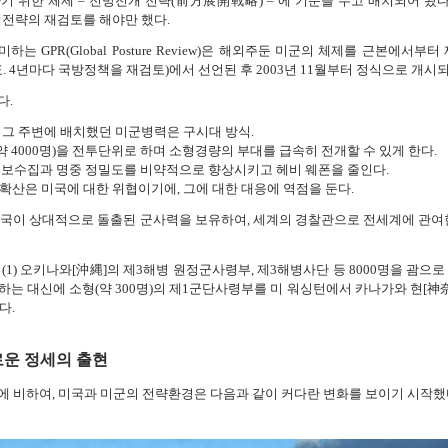
기 위한 체제 – 전방전개 전략(前方展開戰略) – 에 기준을 두고 배치되어 왔다
세계전략의 재검토를 해야만 했다.
 GPR(Global Posture Review)은 해외주둔 미군의 체제를 근본에서부
 공표. 4년마다 국방정책을 재검토)에서 선언된 후 2003년 11월부터 정식으로 개시
다.
해 그 주변에 배치했던 미군병력은 구시대 방식.
여단(약 4000명)을 전투단위로 하며 소형경량의 부대를 급속히 전개할 수 있게 한다.
여 정보수집과 명중 정밀도를 비약적으로 향상시키고 헤비 웨폰을 줄인다.
 확산은 미국에 대한 위협이기에, 그에 대한 대응에 역점을 둔다.
미국이 상대적으로 돌출된 군사력을 보유하여, 세계의 경찰관으로 전세계에 관여한
1) 오키나와[沖縄]의 제3해병 원정군사령부, 제3해병사단 등 8000명을 괌으로 이
는 대신에 소형(약 300명)의 제1군단사령부를 미 워싱턴에서 카나가와 현[神
다.
로운 정세의 출현
기에 비하여, 미국과 미군의 전략환경은 다음과 같이 커다란 변화를 보이기 시작했