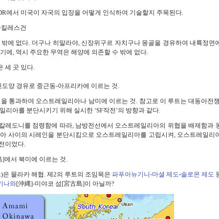
QDR에서 미국이 자국의 입장을 어떻게 인식하여 기술할지 주목된다.
 아킬레스건
 밖에 없다. 더구나 히말라야, 신장위구르 자치구나 몽골을 경유하여 내륙정면
기에, 역시 주요한 무역은 해양에 의존할 수 밖에 없다.
은 세 곳 있다.
인도양 경유로 중근동-아프리카에 이르는 것.
을 통과하여 오스트레일리아나 남미에 이르는 것. 참고로 이 루트는 대동아전쟁
일리아를 분단시키기 위해 실시한 ‘SF작전’의 방향과 같다.
 누벨칼레도니를 점령함에 따라, 남방전선에서 오스트레일리아의 위협을 배제함과 
리아 사이의 시레인을 분단시킴으로 오스트레일리아를 고립시켜, 오스트레일리
전이었다.
]에서 북미에 이르는 것.
int)은 믈라카 해협. 제2의 루트의 조임목은
파푸아뉴기니
-
마셜 제도
-
솔로몬 제도
키나와
[沖縄]-미야코 섬[宮古島]이 아닐까?