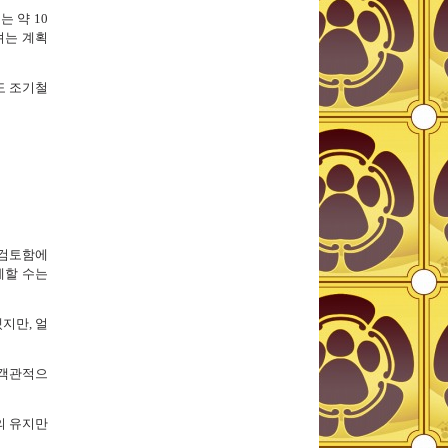
 약 10
려는 계획
도 조기철
 검토함에
제할 수는
지만, 얼
 객관적으
의 유지만