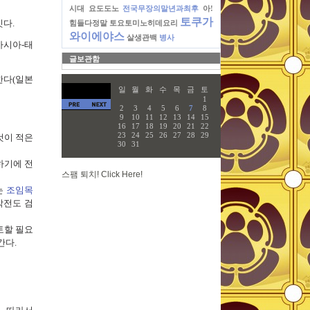
시대
요도도노
전국무장의말년과최후
아!
토쿠가
다.
힘들다정말
토요토미노히데요리
와이에야스
살생관백
병사
아시아-태
글보관함
한다(일본
일
월
화
수
목
금
토
1
2
3
4
5
6
7
8
9
10
11
12
13
14
15
16
17
18
19
20
21
22
23
24
25
26
27
28
29
것이 적은
30
31
하기에 전
스팸 퇴치! Click Here!
는
조임목
작전도 검
토할 필요
간다.