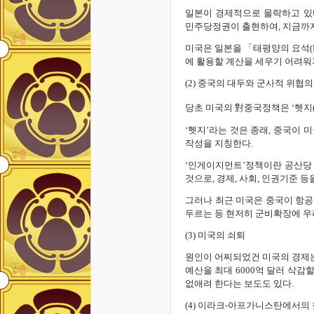
일본이 경제적으로 몰락하고 있
민주당정권이 출현하여, 지금까지
미국은 일본을 「태평양의 요석(Key
에 활용할 계산을 세우기 어려워
(2) 중국의 대두와 군사적 위협
당초 미국의 對중국정책은 ‘헷지(h
‘헷지’라는 것은 종래, 중국이
작성을 지칭한다.
‘인게이지먼트’정책이란 공산당
것으로, 경제, 사회, 인권기준 
그러나 최근 미국은 중국이 항공
두르는 등 현저히 군비확장에 우
(3) 미국의 쇠퇴
원인이 어찌되었건 미국의 경제는
예산을 최대 6000억 달러 삭감할
없애려 한다는 보도도 있다.
(4) 이라크-아프가니스탄에서의