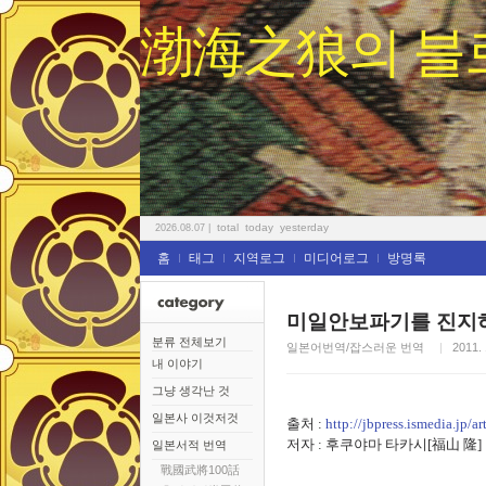
渤海之狼의 블
total
today
yesterday
2026.08.07
|
홈
태그
지역로그
미디어로그
방명록
미일안보파기를 진지하
분류 전체보기
일본어번역/잡스러운 번역
2011. 
내 이야기
그냥 생각난 것
일본사 이것저것
출처 :
http://jbpress.ismedia.jp/ar
저자 : 후쿠야마 타카시[福山 隆]
일본서적 번역
戰國武將100話