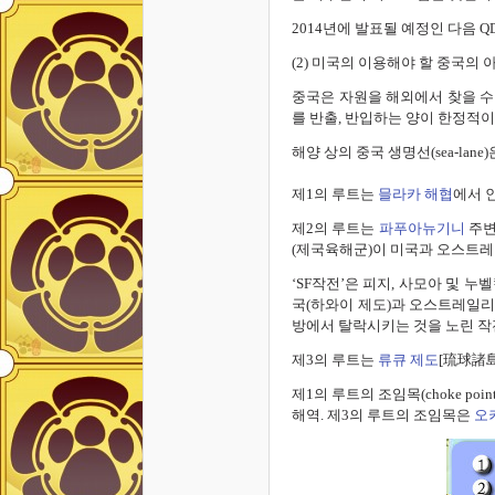
2014년에 발표될 예정인 다음 
(2) 미국의 이용해야 할 중국의
중국은 자원을 해외에서 찾을 수
를 반출, 반입하는 양이 한정적이
해양 상의 중국 생명선(sea-lane)
제1의 루트는
믈라카 해협
에서 
제2의 루트는
파푸아뉴기니
주변
(제국육해군)이 미국과 오스트레
‘SF작전’은 피지, 사모아 및
국(하와이 제도)과 오스트레일
방에서 탈락시키는 것을 노린 작
제3의 루트는
류큐 제도
[琉球諸島
제1의 루트의 조임목(choke po
해역. 제3의 루트의 조임목은
오