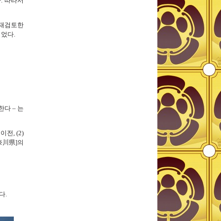
. 따라서
터 재검토한
되었다.
다 – 는
전, (2)
奈川県]의
다.