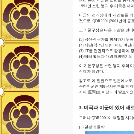
냉전 동안 미군은 소련을 봉쇄하
1991년 소련 붕괴 후 미국은 
미군의 전개상태의 재검토를 의미하는
것으로, QDR2001(2001년에
그 기준구상은 다음과 같은 것이
(1) 공산권 국가를 봉쇄하기 위
(2) 사단(약 2만 명)이 아닌 
(3) IT를 전면적으로 활용하
(4) 테러 활동과 대량파괴병기의
이 기본구상은 소련 붕괴 후의 
전제가 되었다.
참고로 이 일환으로 일본에서도, (
주한미군인 제8군사령부를 폐지하
자마[座間]로 이전 – 이 발표되었
3. 미국과 미군에 있어 새
그러나 QDR2001이 책정될 시
(1) 일본의 몰락