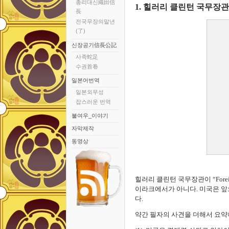
총리대신織田信
1. 힐러리 클린턴 국무장
長
전국무장의말년
(了)
신장공기信長公記
사족蛇足
수권首卷
일본어번역
일본외무성
잡스러운 번역
불여우_이야기
자막제작
동영상
힐러리 클린턴 국무장관이 “Forei
이라크에서가 아니다. 미국은 앞
다.
약간 필자의 사견을 더해서 요약