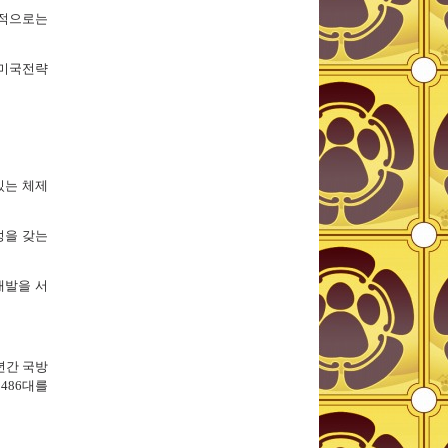
치적으로는
을 미국전략
있는 체제
성을 갖는
개발을 서
년간 국방
 486대를