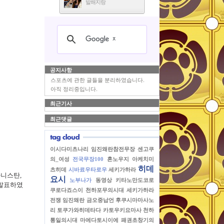
발해지랑
공지사항
스포츠에 관한 글들을 분리하였습니다.
아직 정리중입니다.
최근기사
최근댓글
이시다미츠나리
임진왜란참전무장
센고쿠
의_여성
전국무장100
혼노우지
아케치미
히데
츠히데
시바료우타로우
세키가하라
가니스탄,
요시
노부나가
동영상
키타노만도코로
 발표하였
쿠로다죠스이
천하포무의시대
세키가하라
전쟁
임진왜란
금오중납언
후쿠시마마사노
리
토쿠가와히데타다
카토우키요마사
천하
통일의시대
마에다토시이에
패권초창기의