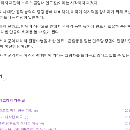
리티지 재단의 브루스 클링너 연구원)이라는 시각까지 퍼졌다.
나 대만 공략 능력의 증강 등에 대비하여, 미국이 억지력을 강하하기 위해 우
 파트너는 여전히 일본이다.
지 못하고, 방위비 삭감으로 인해 미국과의 동맹 유지에 반드시 필요한 분담
기대한 만큼의 효과를 볼 수 없게 된다.
서 미군의 대테러 전쟁수행을 위한 연료보급활동을 일본 민주당 정권이 탄생하
국에 여전히 남아있다.
가 미군의 아시아 신전략 행방에 커다란 그림자를 드리우고 있다고 말할 수 있는
기
카테고리의 다른 글
정도로 앞선 한국 기업
201
(5)
기 시작한 미국
201
(0)
던 여당후보가 참패한 이유
201
(0)
다 노부나가[織田信長] 중 누가 낫냐?
201
(8)