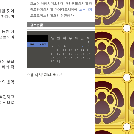
죠스이
아케치미츠히데
천하통일의시대
패
권초창기의시대
마에다토시이에
노부나가
화할 것이
토요토미노히데요리
임진왜란
따라, 미
글보관함
 동안 해
시프트해야
일
월
화
수
목
금
토
1
2
3
4
5
6
7
8
9
10
11
12
13
14
15
16
17
18
19
20
21
22
23
24
25
26
27
28
29
로의 포괄
30
31
대화와 확
스팸 퇴치! Click Here!
서의 방약
 추진하고
구체적으로