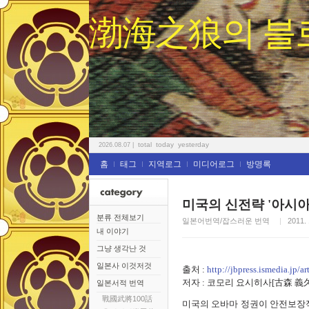
渤海之狼의 블
total
today
yesterday
2026.08.07
|
홈
태그
지역로그
미디어로그
방명록
미국의 신전략 '아시아
분류 전체보기
일본어번역/잡스러운 번역
2011. 
내 이야기
그냥 생각난 것
일본사 이것저것
출처 :
http://jbpress.ismedia.jp/ar
저자 : 코모리 요시히사[古森 義久
일본서적 번역
戰國武將100話
미국의 오바마 정권이 안전보장적