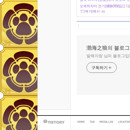
오케하자마 전기[桶狭間戦記] 5권
て]'에 대해서
(0)
渤海之狼의 블로그
발해지랑 님의 블로그입
구독하기
HOME
TAG
MEDIA
LOCAT
TISTORY