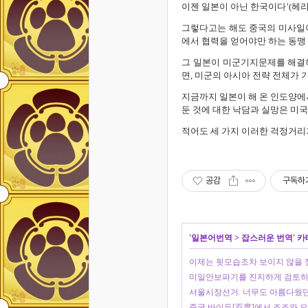
이젠 일본이 아닌 한국이다’(헤
그렇다고는 해도 중국의 미사일이
에서 협력을 얻어야만 하는 동맹
그 일본이 미군기지문제를 해결하
면, 미군의 아시아 전략 전체가 
지금까지 일본이 해 온 인도양에
둔 것에 대한 낙담과 실망은 미
적어도 세 가지 이러한 걱정거리
공감
구독하
'
일본어번역
>
잡스러운 번역
' 
이제는 뒷모습조차 보이지 않을 
미일안보파기를 진지하게 검토하
서울시장선거. 너무도 아름다웠
중국 바이두[百度]에서 조조와 오