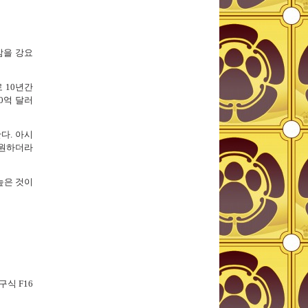
감을 강요
 10년간
0억 달러
다. 아시
 원하더라
높은 것이
식 F16