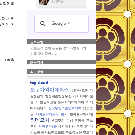
발해지랑
 방침이라
있어서 환
될지의 여
공지사항
스포츠에 관한 글들을 분리하였습니다.
아직 정리중입니다.
ta) 국방
최근기사
최근댓글
토쿠가와이에야스
카토우키요마사
살생관백
임진왜란참전무장
세키가하라전
쟁
아!힘들다정말
토쿠가와히데타다
이시
다미츠나리
전국무장의말년과최후
요도도
노
시바료우타로우
병사
천하포무의시대
히데요시
센고쿠의_여성
동영상
혼노
우지
전국무장100
세키가하라
후쿠시마마
사노리
키타노만도코로
금오중납언
쿠로다