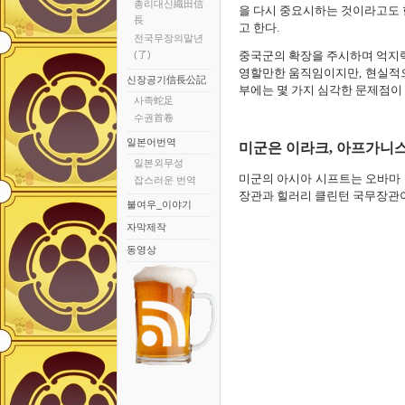
총리대신織田信
을 다시 중요시하는 것이라고도 
長
고 한다.
전국무장의말년
(了)
중국군의 확장을 주시하며 억지력
영할만한 움직임이지만, 현실적
신장공기信長公記
부에는 몇 가지 심각한 문제점이
사족蛇足
수권首卷
일본어번역
미군은 이라크, 아프가니스
일본외무성
미군의 아시아 시프트는 오바마 정권
잡스러운 번역
장관과 힐러리 클린턴 국무장관
불여우_이야기
자막제작
동영상