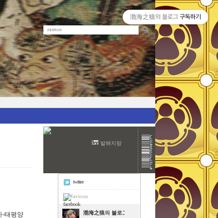
渤海之狼의 블로그
구독하기
발해지랑
twitter
facebook
渤海之狼의 블로그
아-태평양