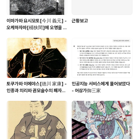
이마가와 요시모토[今川 義元] -
근황보고
오케하자마[桶狭間]에 오명을 남
긴 토우카이[東海] 제일의 무장
토쿠가와 이에야스[徳川 家康] -
인공지능 서비스에게 물어보았다
인종과 의리와 권모술수의 패자
- 어삼가御三家
(覇者)