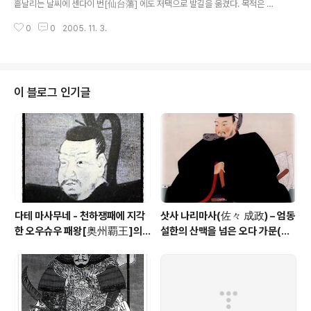
흩날리는 날씨에 센다이 번[仙台藩] 에도 저택으로 발길을 옮겼다. 목적은 병
문안이었다. 침실로 안내받은 이에미츠를 잠옷을 걸친 노인이 맞이하였다. 창백
0
0
2005. 11. 3.
한 피부가 이제 노인의 생명이 그리 길지 않음을 알려주고 있었다. 노인은 간신
히 등을 등걸이에 기대며, 괴로운 듯이 상체를 일으키고 있었다. 이에미츠에게
있어서, 노인의 오른쪽 눈을 감싸고 있는 안대가 이렇게까지 안스러운 적은 없
었다. "이런 누추한 곳에 와 주셨지만 이러한 몰골이라 창피하옵니다" 노인의 목
소리는 완전히 갈라져 그르렁 거리는 소리처럼 들렸다. "편안히.. 편안히.." 이에
이 블로그 인기글
미츠의 짧은 말에는 깊은 염려의 마음이 담겨 있었다. "목이... 망가졌습니다. 식
사조차 목..
다테 마사무네 - 천하쟁패에 지각
삿사 나리마사(佐々 成政) – 엄동
한 오우슈우 패왕[奥州覇王]의 1
설한의 산맥을 넘은 오다 가문(織
00만석 꿈
田家)의 맹장