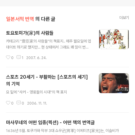
더보기
일본서적 번역
의 다른 글
토요토미가(家)의 사람들
글 내용
카테고리 "豊臣家의 사람들"의 책표지.. 매주 월요일에 업
데이트 하기로 했지만... 현 상태에서 그래도 꽤 많이 번역
한 편이지만... 주석다는 것이 넘 귀찮아서 올리지 않고 있
0
1
2007. 6. 24.
음.
스포츠 20세기 - 부활하는 [스포츠의 세기]
의 기억
글 내용
요 밑에 "사커 - 영웅들의 시대"의 책 표지
0
0
2006. 11. 11.
마사무네의 어떤 임종(픽션) - 어떤 책의 번역글
글 내용
1636년 5월. 토쿠가와 막부 3대 쇼우군[将軍] 이에미츠[家光]는, 이슬비가